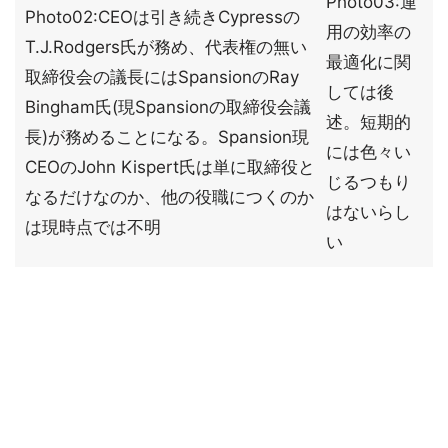
Photo03:運
Photo02:CEOは引き続きCypressの
用の効率の
T.J.Rodgers氏が務め、代表権の無い
最適化に関
取締役会の議長にはSpansionのRay
しては後
Bingham氏(現Spansionの取締役会議
述。短期的
長)が務めることになる。Spansion現
には色々い
CEOのJohn Kispert氏は単に取締役と
じるつもり
なるだけなのか、他の役職につくのか
はないらし
は現時点では不明
い