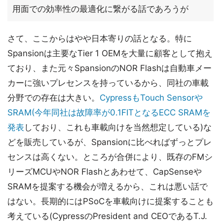
用面での効率性の最適化に繋がる話であろうが
さて、ここからはやや日本寄りの話となる。特に
Spansionは主要なTier 1 OEMを大量に顧客として抱え
ており、また元々SpansionのNOR Flashは自動車メー
カーに強いプレセンスを持っているから、同社の車載
分野での存在は大きい。
CypressもTouch Sensorや
SRAM(今年同社は故障率が0.1FITとなるECC SRAMを
発表
しており、これも車載向けを当然想定している)な
どを販売しているが、Spansionに比べればずっとプレ
センスは高くない。ところが合併により、既存のFMシ
リーズMCUやNOR Flashとあわせて、CapSenseや
SRAMを提案する機会が増えるから、これは悪い話で
はない。長期的にはPSoCを車載向けに提案することも
考えている(CypressのPresident and CEOであるT.J.