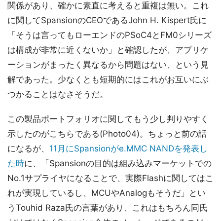
関係があり、確かに素直に考えると重複は無い。これ
に関してSpansionのCEOであるJohn H. Kispert氏に
「そうは言ってもローエンドのPSoC4とFM0シリーズ
は構成が非常に近くないか」と確認したが、アプリケ
ーションがまったく異なるから問題はない、という見
解であった。少なくとも短期的にはこれがお互いにぶ
つかることはなさそうだ。
この製品ポートフォリオに関してもう少し判りやすく
示したのがこちらである(Photo04)。ちょっと前の話
になるが、
11月にSpansionがe.MMC NANDを発表し
た時
に、「Spansionの目的は組み込みマーケットでの
No.1サプライヤになることで、実際Flashに関してはこ
れが実現しているし、MCUやAnalogもそうだ」とい
うTouhid Raza氏の言葉があり、これはもちろん同氏