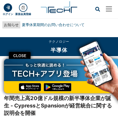
ログイン
新規会員登録
お知らせ
夏季休業期間のお問い合わせについて
テクノロジー
半導体
CLOSE
TECH+
テクノロジー
半導体
年間売上高20億ドル規模の新半導体企業が誕生 - CypressとSpansionが経営統
合に関する説明会を開催
レポート
年間売上高20億ドル規模の新半導体企業が誕
生 - CypressとSpansionが経営統合に関する
説明会を開催