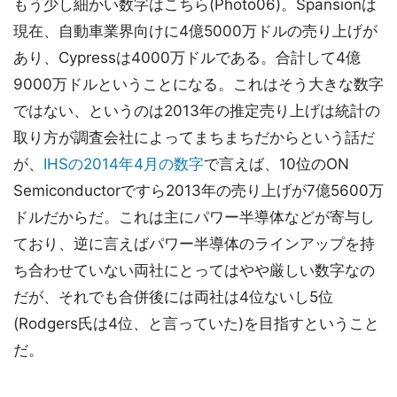
もう少し細かい数字はこちら(Photo06)。Spansionは
現在、自動車業界向けに4億5000万ドルの売り上げが
あり、Cypressは4000万ドルである。合計して4億
9000万ドルということになる。これはそう大きな数字
ではない、というのは2013年の推定売り上げは統計の
取り方が調査会社によってまちまちだからという話だ
が、
IHSの2014年4月の数字
で言えば、10位のON
Semiconductorですら2013年の売り上げが7億5600万
ドルだからだ。これは主にパワー半導体などが寄与し
ており、逆に言えばパワー半導体のラインアップを持
ち合わせていない両社にとってはやや厳しい数字なの
だが、それでも合併後には両社は4位ないし5位
(Rodgers氏は4位、と言っていた)を目指すということ
だ。