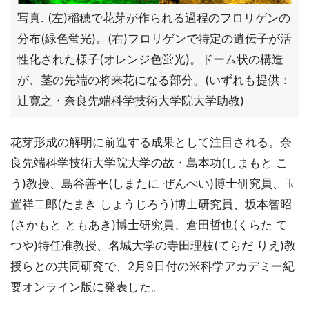
写真. (左)稲穂で花芽が作られる過程のフロリゲンの
分布(緑色蛍光)。(右)フロリゲンで特定の遺伝子が活
性化された様子(オレンジ色蛍光)。ドーム状の構造
が、茎の先端の将来花になる部分。(いずれも提供：
辻寛之・奈良先端科学技術大学院大学助教)
花芽形成の解明に前進する成果として注目される。奈
良先端科学技術大学院大学の故・島本功(しまもと こ
う)教授、島谷善平(しまたに ぜんぺい)博士研究員、玉
置祥二郎(たまき しょうじろう)博士研究員、坂本智昭
(さかもと ともあき)博士研究員、倉田哲也(くらた て
つや)特任准教授、名城大学の寺田理枝(てらだ りえ)教
授らとの共同研究で、2月9日付の米科学アカデミー紀
要オンライン版に発表した。