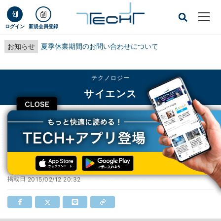
ログイン
新規会員登録
お知らせ
夏季休業期間のお問い合わせについて
テクノロジー
サイエンス
CLOSE
TECH+
テクノロジー
サイエンス
これを見よ、フロリゲンが花芽作る過程
これを見よ、フロリゲンが花芽作る過程
掲載日
2015/02/12 20:32