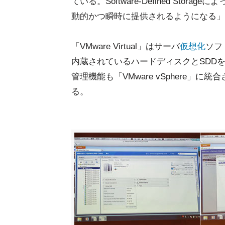
ている。Software-Defined St
動的かつ瞬時に提供されるようになる」
「VMware Virtual」はサーバ
仮想化
ソフ
内蔵されているハードディスクとSDD
管理機能も「VMware vSphere」に統合
る。