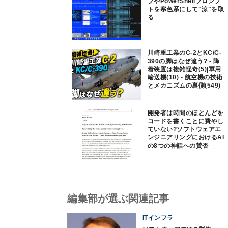
プやPowerShellプロンプ
トを寒色系にして"涼"を取
る
川崎重工業のC-2とKC/C-
390の脚はなぜ違う? - 降
着装置は複雑怪奇(5)|軍用
輸送機(10) - 航空機の技術
とメカニズムの裏側(549)
開発者は時間のほとんどを
コードを書くことに費やし
ていない?ソフトウェアエ
ンジニアリングにおけるAI
の8つの神話への賛否
編集部が選ぶ関連記事
ITインフラ