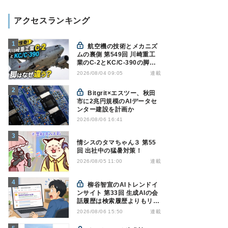
アクセスランキング
航空機の技術とメカニズ
ムの裏側 第549回 川崎重工
業のC-2とKC/C-390の脚は
なぜ違う? - 降着装置は複雑
連載
2026/08/04 09:05
怪奇(5)|軍用輸送機(10)
Bitgrit×エスツー、秋田
市に2兆円規模のAIデータセ
ンター建設を計画か
2026/08/06 16:41
情シスのタマちゃん３ 第55
回 出社中の猛暑対策！
連載
2026/08/05 11:00
柳谷智宣のAIトレンドイ
ンサイト 第33回 生成AIの会
話履歴は検索履歴よりもリス
キー？今のうちに情報漏洩対
連載
2026/08/06 15:50
策を万全にしておこう