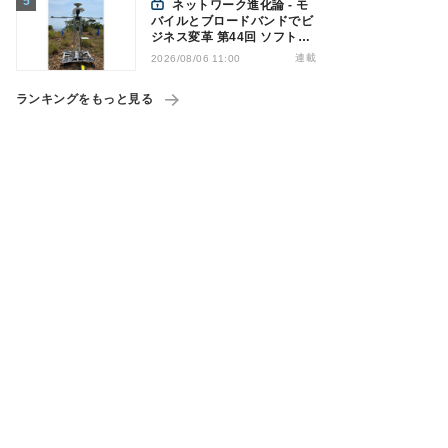
ネットワーク進化論 - モ
バイルとブロードバンドでビ
ジネス変革 第44回 ソフトバ
ンクが「HAPS」のプレ商用
連載
2026/08/06 11:00
サービス開始を表明、本格的
な商用展開のめどは
ランキングをもっと見る