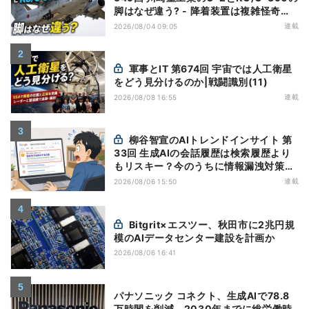
脚はなぜ違う? - 降着装置は複雑怪奇
(5)|軍用輸送機(10)
連載
2026/08/04 09:05
軍事とIT 第674回 宇宙では人工衛星
をどう見分けるのか|戦闘識別(11)
連載
2026/08/08 16:55
柳谷智宣のAIトレンドインサイト 第
33回 生成AIの会話履歴は検索履歴より
もリスキー？今のうちに情報漏洩対策を
万全にしておこう
連載
2026/08/06 15:50
Bitgrit×エスツー、秋田市に2兆円規
模のAIデータセンター建設を計画か
2026/08/06 16:41
パナソニック コネクト、生成AIで78.8
万時間を削減 2030年までに総労働時