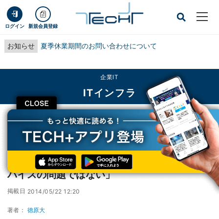
ログイン
新規会員登録
お知らせ
夏季休業期間のお問い合わせについて
企業IT
ITインフラ
CLOSE
TECH+
企業IT
ITインフラ
佐賀県のタブレット障害問題、日本MSは「デバイスの問題ではない」
佐賀県のタブレット障害問題、日本MSは「デ
バイスの問題ではない」
掲載日
2014/05/22 12:20
著者：
徳原大