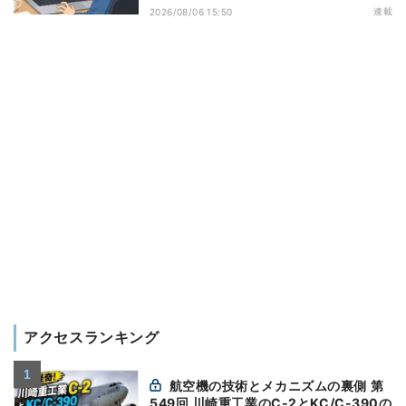
万全にしておこう
連載
2026/08/06 15:50
アクセスランキング
航空機の技術とメカニズムの裏側 第
549回 川崎重工業のC-2とKC/C-390の