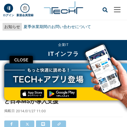
ログイン
新規会員登録
お知らせ
夏季休業期間のお問い合わせについて
企業IT
ITインフラ
CLOSE
TECH+
企業IT
ITインフラ
東芝グループ、Microsoft Lyncを採用 - KDDIと日本MSが導入支援
東芝グループ、Microsoft Lyncを採用 - KDDI
と日本MSが導入支援
掲載日
2014/01/27 11:00