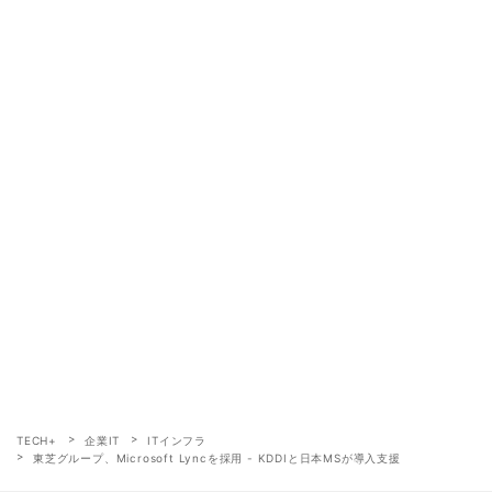
TECH+
企業IT
ITインフラ
東芝グループ、Microsoft Lyncを採用 - KDDIと日本MSが導入支援