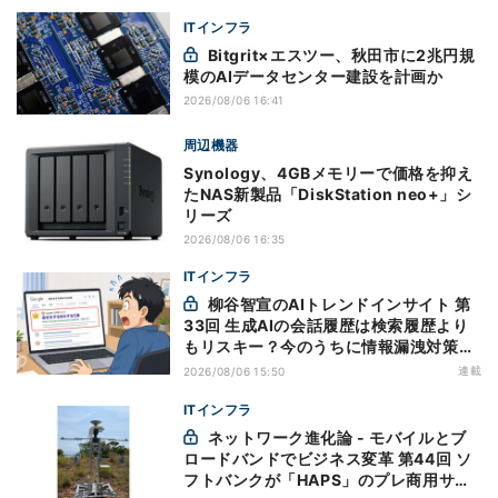
ITインフラ
Bitgrit×エスツー、秋田市に2兆円規
模のAIデータセンター建設を計画か
2026/08/06 16:41
周辺機器
Synology、4GBメモリーで価格を抑え
たNAS新製品「DiskStation neo+」シ
リーズ
2026/08/06 16:35
ITインフラ
柳谷智宣のAIトレンドインサイト 第
33回 生成AIの会話履歴は検索履歴より
もリスキー？今のうちに情報漏洩対策を
万全にしておこう
連載
2026/08/06 15:50
ITインフラ
ネットワーク進化論 - モバイルとブ
ロードバンドでビジネス変革 第44回 ソ
フトバンクが「HAPS」のプレ商用サー