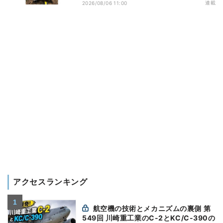
ビス開始を表明、本格的な商用展開のめ
連載
2026/08/06 11:00
どは
アクセスランキング
航空機の技術とメカニズムの裏側 第
549回 川崎重工業のC-2とKC/C-390の