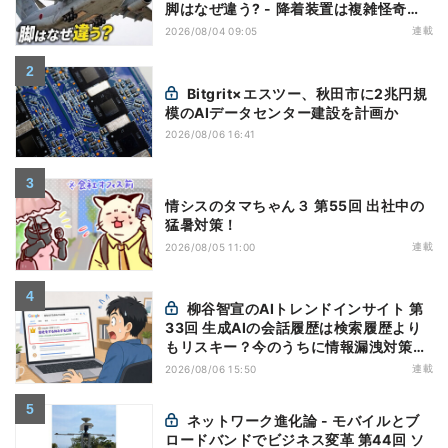
脚はなぜ違う? - 降着装置は複雑怪奇
(5)|軍用輸送機(10)
連載
2026/08/04 09:05
Bitgrit×エスツー、秋田市に2兆円規
模のAIデータセンター建設を計画か
2026/08/06 16:41
情シスのタマちゃん３ 第55回 出社中の
猛暑対策！
連載
2026/08/05 11:00
柳谷智宣のAIトレンドインサイト 第
33回 生成AIの会話履歴は検索履歴より
もリスキー？今のうちに情報漏洩対策を
万全にしておこう
連載
2026/08/06 15:50
ネットワーク進化論 - モバイルとブ
ロードバンドでビジネス変革 第44回 ソ