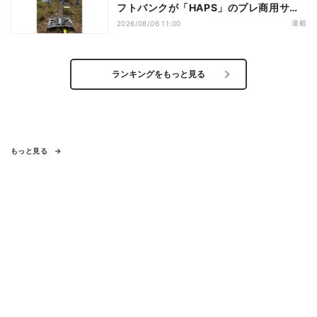
フトバンクが「HAPS」のプレ商用サー
ビス開始を表明、本格的な商用展開のめ
連載
2026/08/06 11:00
どは
ランキングをもっと見る
もっと見る