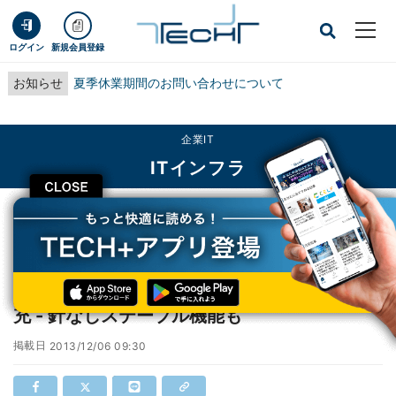
ログイン
新規会員登録
お知らせ
夏季休業期間のお問い合わせについて
企業IT
ITインフラ
CLOSE
TECH+
企業IT
ITインフラ
リコー、フルカラー複合機のラインアップ拡充 - 針なしステープル機能も
リコー、フルカラー複合機のラインアップ拡
充 - 針なしステープル機能も
掲載日
2013/12/06 09:30