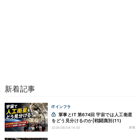
新着記事
ITインフラ
軍事とIT 第674回 宇宙では人工衛星
をどう見分けるのか|戦闘識別(11)
連載
2026/08/08 16:55