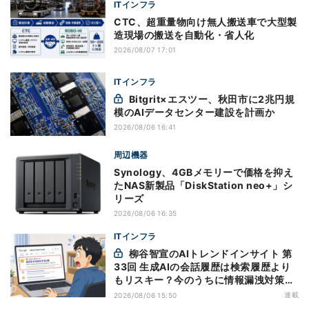
ITインフラ
CTC、超重量物向け無人搬送車で大型製
造現場の搬送を自動化・省人化
2026/08/07 17:01
ITインフラ
Bitgrit×エスツー、秋田市に2兆円規
模のAIデータセンター建設を計画か
2026/08/06 16:41
周辺機器
Synology、4GBメモリーで価格を抑え
たNAS新製品「DiskStation neo+」シ
リーズ
2026/08/06 16:35
ITインフラ
柳谷智宣のAIトレンドインサイト 第
33回 生成AIの会話履歴は検索履歴より
もリスキー？今のうちに情報漏洩対策を
万全にしておこう
連載
2026/08/06 15:50