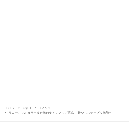
TECH+
企業IT
ITインフラ
リコー、フルカラー複合機のラインアップ拡充 - 針なしステープル機能も