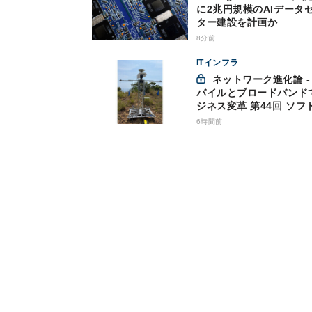
に2兆円規模のAIデータ
ター建設を計画か
8分前
ITインフラ
ネットワーク進化論 - モ
バイルとブロードバンド
ジネス変革 第44回 ソフ
ンクが「HAPS」のプレ
6時間前
サービス開始を表明、本
な商用展開のめどは