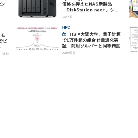
セン
価格を抑えたNAS新製品
「DiskStation neo+」シリ
ーズ
14分前
HPC
TISI×大阪大学、量子計算
で1万件超の組合せ最適化実
でビ
証 商用ソルバーと同等精度
トバ
商用
24時間前
連載
格的