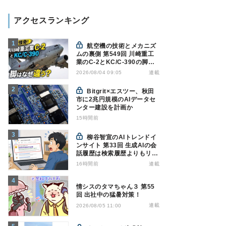
アクセスランキング
航空機の技術とメカニズ
ムの裏側 第549回 川崎重工
業のC-2とKC/C-390の脚は
なぜ違う? - 降着装置は複雑
連載
2026/08/04 09:05
怪奇(5)|軍用輸送機(10)
Bitgrit×エスツー、秋田
市に2兆円規模のAIデータセ
ンター建設を計画か
15時間前
柳谷智宣のAIトレンドイ
ンサイト 第33回 生成AIの会
話履歴は検索履歴よりもリス
キー？今のうちに情報漏洩対
16時間前
連載
策を万全にしておこう
情シスのタマちゃん３ 第55
回 出社中の猛暑対策！
連載
2026/08/05 11:00