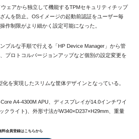
ドウェアから独立して機能するTPMセキュリティチップ
ざんを防止。OSイメージの起動前認証をユーザー毎
操作制限がより細かく設定可能になった。
な手順で行える「HP Device Manager」から管
、プロトコルバージョンアップなど個別の設定変更を
薄型化を実現したスリムな筐体デザインとなっている。
-Core A4-4300M APU、ディスプレイが14.0インチワイ
バックライト)、外形寸法がW340×D237×H29mm、重量
無料会員登録はこちらから