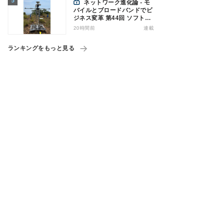
ネットワーク進化論 - モ
バイルとブロードバンドでビ
ジネス変革 第44回 ソフトバ
ンクが「HAPS」のプレ商用
20時間前
連載
サービス開始を表明、本格的
な商用展開のめどは
ランキングをもっと見る