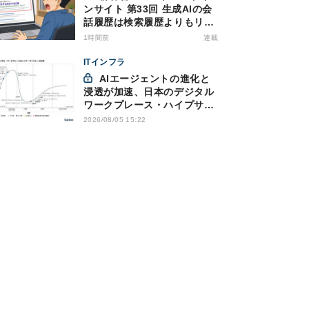
ンサイト 第33回 生成AIの会
話履歴は検索履歴よりもリス
キー？今のうちに情報漏洩対
1時間前
連載
策を万全にしておこう
ITインフラ
AIエージェントの進化と
浸透が加速、日本のデジタル
ワークプレース・ハイプサイ
クルをガートナーが発表
2026/08/05 15:22