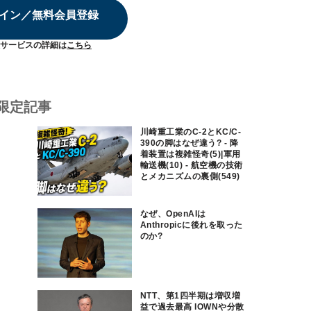
イン／無料会員登録
サービスの詳細は
こちら
限定記事
川崎重工業のC-2とKC/C-
390の脚はなぜ違う? - 降
着装置は複雑怪奇(5)|軍用
輸送機(10) - 航空機の技術
とメカニズムの裏側(549)
なぜ、OpenAIは
Anthropicに後れを取った
のか?
NTT、第1四半期は増収増
益で過去最高 IOWNや分散