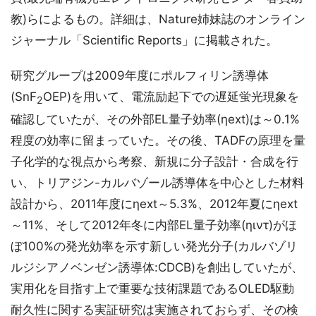
教)らによるもの。詳細は、Nature姉妹誌のオンライン
ジャーナル「Scientific Reports」に掲載された。
研究グループは2009年度にポルフィリン誘導体
(SnF
OEP)を用いて、電流励起下での遅延蛍光現象を
2
確認していたが、その外部EL量子効率(ηext)は～0.1%
程度の効率に留まっていた。その後、TADFの原理を量
子化学的な視点から考察、新規に分子設計・合成を行
い、トリアジン-カルバゾール誘導体を中心とした材料
設計から、2011年度にηext～5.3%、2012年夏にηext
～11%、そして2012年冬に内部EL量子効率(ηιντ)がほ
ぼ100%の発光効率を示す新しい発光分子(カルバゾリ
ルジシアノベンゼン誘導体:CDCB)を創出していたが、
実用化を目指す上で重要な技術課題であるOLED駆動
耐久性に関する実証研究は実施されておらず、その検