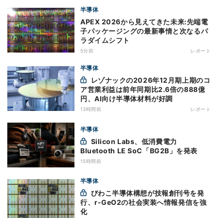
半導体
APEX 2026から見えてきた未来:先端電
子パッケージングの最新事情と次なるパ
ラダイムシフト
5分前
レポート
半導体
レゾナックの2026年12月期上期のコ
ア営業利益は前年同期比2.6倍の888億
円、AI向け半導体材料が好調
13時間前
レポート
半導体
Silicon Labs、低消費電力
Bluetooth LE SoC「BG2B」を発表
15時間前
半導体
びわこ半導体構想が技報創刊号を発
行、r-GeO2の社会実装へ情報発信を強
化