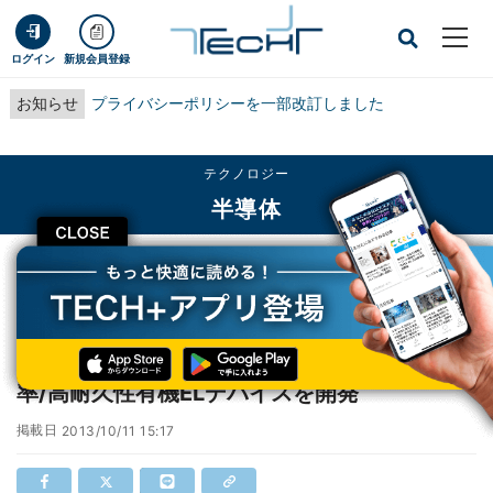
ログイン
新規会員登録
お知らせ
プライバシーポリシーを一部改訂しました
テクノロジー
半導体
CLOSE
TECH+
テクノロジー
半導体
九大、第3世代有機EL発光材料を用いた高効率/高耐久性有機ELデバイスを開発
九大、第3世代有機EL発光材料を用いた高効
率/高耐久性有機ELデバイスを開発
掲載日
2013/10/11 15:17