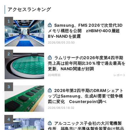
アクセスランキング
Samsung、FMS 2026で次世代3D
メモリ構想を公開 zHBMや400層超
BV-NANDを披露
2026/08/05 20:50
ラムリサーチの2026年度第4四半期
売上高は前年同期比30％増で過去最高を
更新、NAND関連が好調
20時間前
レポート
2026年第2四半期のDRAMシェアト
ップはSamsung、生成AI需要で競争構
図に変化 Counterpoint調べ
2026/08/05 18:32
アルコニックス子会社の大川電機製
作所、福島市に半導体製造装置向け部品