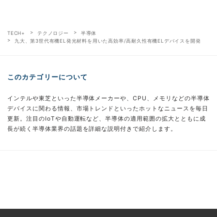
TECH+
テクノロジー
半導体
九大、第3世代有機EL発光材料を用いた高効率/高耐久性有機ELデバイスを開発
このカテゴリーについて
インテルや東芝といった半導体メーカーや、CPU、メモリなどの半導体
デバイスに関わる情報、市場トレンドといったホットなニュースを毎日
更新。注目のIoTや自動運転など、半導体の適用範囲の拡大とともに成
長が続く半導体業界の話題を詳細な説明付きで紹介します。