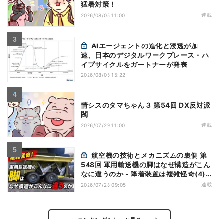
猛暑対策！
連載
2026/08/05 11:00
AIエージェントの進化と浸透が加
速、日本のデジタルワークプレース・ハ
イプサイクルをガートナーが発表
2026/08/05 15:22
情シスのタマちゃん３ 第54回 DX反対派
閥
連載
2026/07/29 11:00
航空機の技術とメカニズムの裏側 第
548回 軍用輸送機の脚はなぜ構造がこん
なに違うのか - 降着装置は複雑怪奇(4)|
軍用輸送機(9)
連載
2026/07/28 09:05