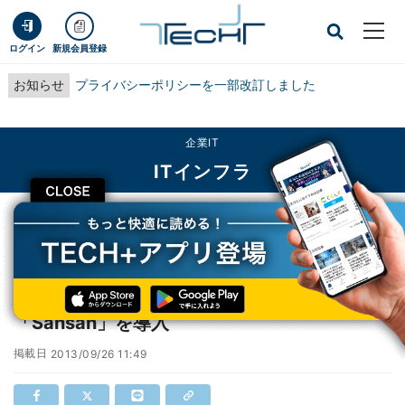
ログイン
新規会員登録
お知らせ
プライバシーポリシーを一部改訂しました
企業IT
ITインフラ
CLOSE
TECH+
企業IT
ITインフラ
徳島県、クラウド名刺管理システム「Sansan」を導入
徳島県、クラウド名刺管理システム
「Sansan」を導入
掲載日
2013/09/26 11:49