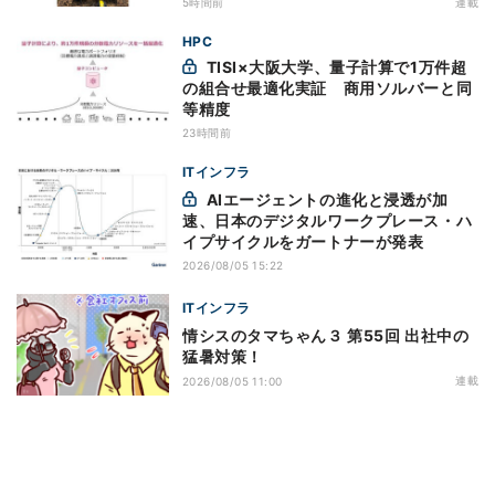
5時間前
連載
どは
HPC
TISI×大阪大学、量子計算で1万件超
の組合せ最適化実証 商用ソルバーと同
等精度
23時間前
ITインフラ
AIエージェントの進化と浸透が加
速、日本のデジタルワークプレース・ハ
イプサイクルをガートナーが発表
2026/08/05 15:22
ITインフラ
情シスのタマちゃん３ 第55回 出社中の
猛暑対策！
連載
2026/08/05 11:00