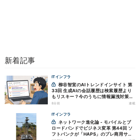
新着記事
ITインフラ
柳谷智宣のAIトレンドインサイト 第
33回 生成AIの会話履歴は検索履歴より
もリスキー？今のうちに情報漏洩対策を
万全にしておこう
8分前
連載
ITインフラ
ネットワーク進化論 - モバイルとブ
ロードバンドでビジネス変革 第44回 ソ
フトバンクが「HAPS」のプレ商用サー
ビス開始を表明、本格的な商用展開のめ