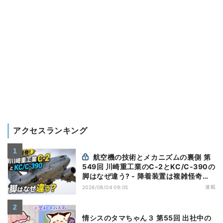
アクセスランキング
航空機の技術とメカニズムの裏側 第
549回 川崎重工業のC-2とKC/C-390の
脚はなぜ違う? - 降着装置は複雑怪奇
(5)|軍用輸送機(10)
連載
2026/08/04 09:05
情シスのタマちゃん３ 第55回 出社中の