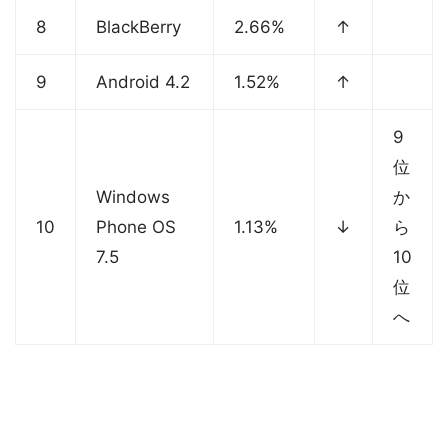
8
BlackBerry
2.66%
↑
9
Android 4.2
1.52%
↑
9
位
Windows
か
10
Phone OS
1.13%
↓
ら
7.5
10
位
へ