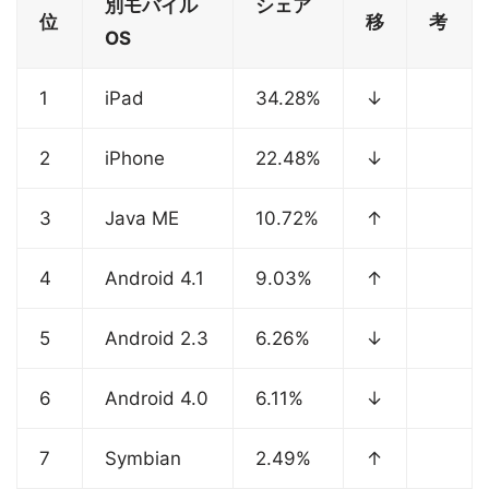
別モバイル
シェア
位
移
考
OS
1
iPad
34.28%
↓
2
iPhone
22.48%
↓
3
Java ME
10.72%
↑
4
Android 4.1
9.03%
↑
5
Android 2.3
6.26%
↓
6
Android 4.0
6.11%
↓
7
Symbian
2.49%
↑