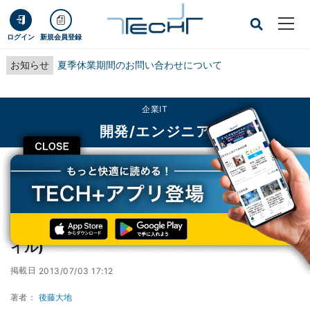
ログイン
新規会員登録
お知らせ
夏季休業期間のお問い合わせについて
企業IT
開発/エンジニア
CLOSE
TECH+
企業IT
開発/エンジニア
iPad/iPhoneシェア微減 - 6月OSシェア(モバイル)
iPad/iPhoneシェア微減 - 6月OSシェア(モバ
イル)
掲載日
2013/07/03 17:12
著者：
後藤大地