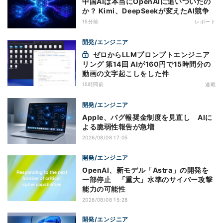
中国AIは本当にOpenAIに追いついたの
か？ Kimi、DeepSeekが変えたAI競争
15分前
レポート
開発/エンジニア
ゼロからLLMプロンプトエンジニア
リング 第14回 AIが160円で15時間分の
動画の文字起こしをした件
15時間前
連載
開発/エンジニア
Apple、バグ報奨金制度を見直し AIに
よる脆弱性報告が急増
2026/08/08 17:05
開発/エンジニア
OpenAI、新モデル「Astra」の開発を
一部停止 「重大」水準のサイバー攻撃
能力の可能性
2026/08/08 15:28
開発/エンジニア