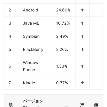
2
Android
24.66%
↑
3
Java ME
10.72%
↑
4
Symbian
2.49%
↑
5
BlackBerry
2.26%
↑
Windows
6
1.33%
↑
Phone
7
Kindle
0.77%
↑
バージョン
順
推
備