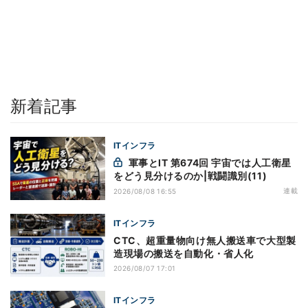
新着記事
ITインフラ
軍事とIT 第674回 宇宙では人工衛星
をどう見分けるのか|戦闘識別(11)
連載
2026/08/08 16:55
ITインフラ
CTC、超重量物向け無人搬送車で大型製
造現場の搬送を自動化・省人化
2026/08/07 17:01
ITインフラ