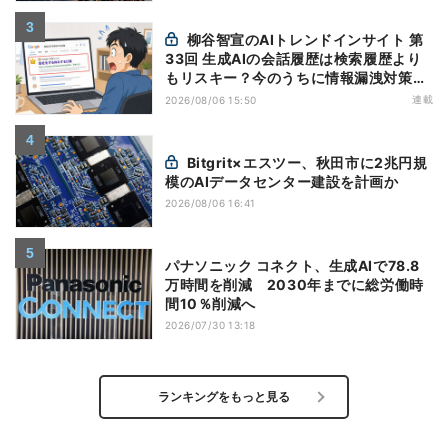
柳谷智宣のAIトレンドインサイト 第
33回 生成AIの会話履歴は検索履歴より
もリスキー？今のうちに情報漏洩対策を
万全にしておこう
連載
2026/08/06 15:50
Bitgrit×エスツー、秋田市に2兆円規
模のAIデータセンター建設を計画か
2026/08/06 16:41
パナソニック コネクト、生成AIで78.8
万時間を削減 2030年までに総労働時
間10％削減へ
2026/07/30 13:18
ランキングをもっと見る