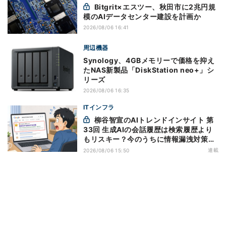
Bitgrit×エスツー、秋田市に2兆円規
模のAIデータセンター建設を計画か
2026/08/06 16:41
周辺機器
Synology、4GBメモリーで価格を抑え
たNAS新製品「DiskStation neo+」シ
リーズ
2026/08/06 16:35
ITインフラ
柳谷智宣のAIトレンドインサイト 第
33回 生成AIの会話履歴は検索履歴より
もリスキー？今のうちに情報漏洩対策を
万全にしておこう
連載
2026/08/06 15:50