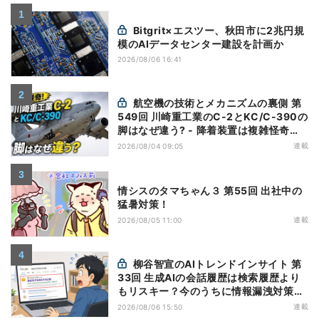
Bitgrit×エスツー、秋田市に2兆円規
模のAIデータセンター建設を計画か
2026/08/06 16:41
航空機の技術とメカニズムの裏側 第
549回 川崎重工業のC-2とKC/C-390の
脚はなぜ違う? - 降着装置は複雑怪奇
(5)|軍用輸送機(10)
連載
2026/08/04 09:05
情シスのタマちゃん３ 第55回 出社中の
猛暑対策！
連載
2026/08/05 11:00
柳谷智宣のAIトレンドインサイト 第
33回 生成AIの会話履歴は検索履歴より
もリスキー？今のうちに情報漏洩対策を
万全にしておこう
連載
2026/08/06 15:50