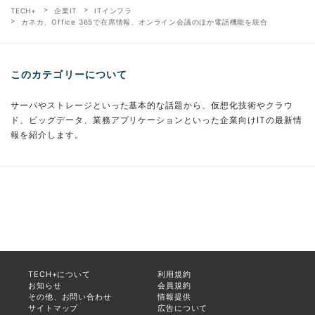
TECH+
企業IT
ITインフラ
カネカ、Office 365で在席情報、オンライン会議のほか電話機能を統合
このカテゴリーについて
サーバやストレージといった基本的な話題から、仮想化技術やクラウ
ド、ビッグデータ、業務アプリケーションといった企業向けITの最新情
報を紹介します。
TECH+について
利用規約
お知らせ
会員規約
その他、お問い合わせ
情報提供
サイトマップ
広告について