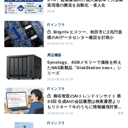
造現場の搬送を自動化・省人化
9分前
ITインフラ
Bitgrit×エスツー、秋田市に2兆円規
模のAIデータセンター建設を計画か
2026/08/06 16:41
周辺機器
Synology、4GBメモリーで価格を抑え
たNAS新製品「DiskStation neo+」シ
リーズ
2026/08/06 16:35
ITインフラ
柳谷智宣のAIトレンドインサイト 第
33回 生成AIの会話履歴は検索履歴より
もリスキー？今のうちに情報漏洩対策を
万全にしておこう
連載
2026/08/06 15:50
ITインフラ