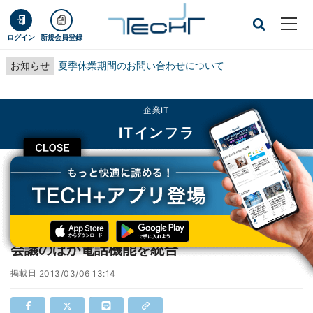
ログイン
新規会員登録
お知らせ
夏季休業期間のお問い合わせについて
企業IT
ITインフラ
CLOSE
TECH+
企業IT
ITインフラ
カネカ、Office 365で在席情報、オンライン会議のほか電話機能を統合
カネカ、Office 365で在席情報、オンライン
会議のほか電話機能を統合
掲載日
2013/03/06 13:14