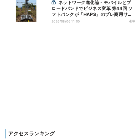
ネットワーク進化論 - モバイルとブ
ロードバンドでビジネス変革 第44回 ソ
フトバンクが「HAPS」のプレ商用サー
ビス開始を表明、本格的な商用展開のめ
連載
2026/08/06 11:00
どは
アクセスランキング