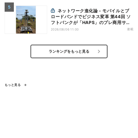
ネットワーク進化論 - モバイルとブ
ロードバンドでビジネス変革 第44回 ソ
フトバンクが「HAPS」のプレ商用サー
ビス開始を表明、本格的な商用展開のめ
連載
2026/08/06 11:00
どは
ランキングをもっと見る
もっと見る