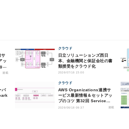
クラウド
携サ
日立ソリューションズ西日
アッ
本、金融機関と保証会社の書
gn-
類授受をクラウド化
2026/07/16 15:00
連載
メリッ
クラウド
ーバ
AWS Organizations連携サ
ark
ービス最新情報＆セットアッ
プのコツ 第32回 Service
Control Policy（SCP）の上
連載
2026/06/18 09:37
限緩和のアップデートがもた
らすメリット