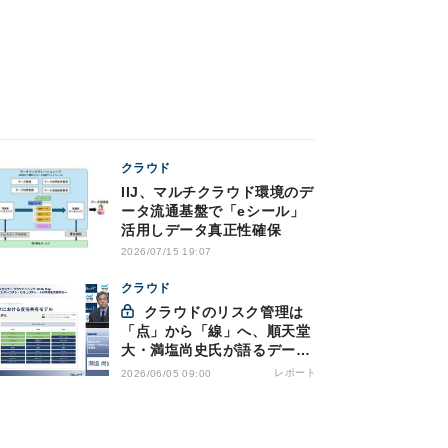
クラウド
IIJ、マルチクラウド環境のデ
ータ流通基盤で「eシール」
活用しデータ真正性確保
2026/07/15 19:07
クラウド
クラウドのリスク管理は
「点」から「線」へ、順天堂
大・満塩尚史氏が語るデータ
駆動型ガバナンスへの移行
レポート
2026/06/05 09:00