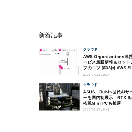
新着記事
クラウド
AWS Organizations連
ービス最新情報＆セット
プのコツ 第33回 AWS Si
InのResource Control
2026/07/22 10:14
Policy（RCP）対応の
トと注意点
クラウド
ASUS、Rubin世代AIサ
ーを国内初展示 RTX Sp
搭載Mini PCも披露
2026/06/25 18:41