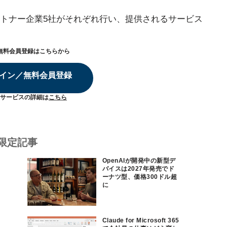
トナー企業5社がそれぞれ行い、提供されるサービス
無料会員登録はこちらから
イン／無料会員登録
サービスの詳細は
こちら
限定記事
OpenAIが開発中の新型デ
バイスは2027年発売でド
ーナツ型、価格300ドル超
に
Claude for Microsoft 365