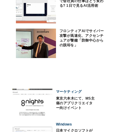
で会社員の仕事はどう変わ
る? 1日で見るAI活用術
フロンティアAIでサイバー
攻撃が高速化、アクセンチ
ュアが警鐘「防御中心から
の脱却を」
マーケティング
東京六本木にて、MS主
催のアプリクリエイタ
ー向けイベント
「8nights」開催
Windows
日本マイクロソフトが