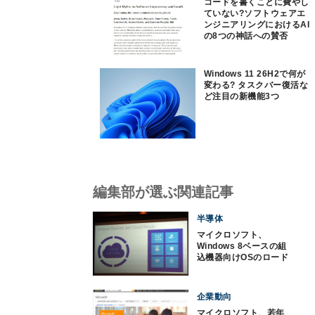
コードを書くことに費やし
ていない?ソフトウェアエ
ンジニアリングにおけるAI
の8つの神話への賛否
Windows 11 26H2で何が
変わる? タスクバー復活な
ど注目の新機能3つ
編集部が選ぶ関連記事
半導体
マイクロソフト、
Windows 8ベースの組
込機器向けOSのロード
マップを公表
企業動向
マイクロソフト、若年