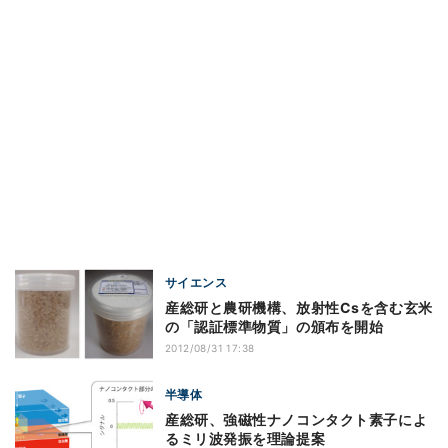
サイエンス
産総研と農研機構、放射性Csを含む玄米
の「認証標準物質」の頒布を開始
2012/08/31 17:38
半導体
産総研、強磁性ナノコンタクト素子によ
るミリ波発振を理論提案