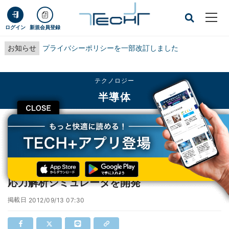
ログイン
新規会員登録
お知らせ
プライバシーポリシーを一部改訂しました
テクノロジー
半導体
CLOSE
TECH+
テクノロジー
半導体
産総研、微細シリコンデバイスのための3次元応力解析シミュレータを開発
産総研、微細シリコンデバイスのための3次元
応力解析シミュレータを開発
掲載日
2012/09/13 07:30