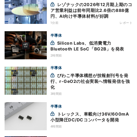
レゾナックの2026年12月期上期のコ
ア営業利益は前年同期比2.6倍の888億
円、AI向け半導体材料が好調
1分前
レポート
半導体
Silicon Labs、低消費電力
Bluetooth LE SoC「BG2B」を発表
2時間前
半導体
びわこ半導体構想が技報創刊号を発
行、r-GeO2の社会実装へ情報発信を強
化
3時間前
半導体
トレックス、車載向け36V/600mA
小型降圧DC/DCコンバータを開発
4時間前