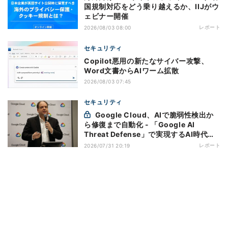
国規制対応をどう乗り越えるか、IIJがウ
ェビナー開催
レポート
2026/08/03 08:00
セキュリティ
Copilot悪用の新たなサイバー攻撃、
Word文書からAIワーム拡散
2026/08/03 07:45
セキュリティ
Google Cloud、AIで脆弱性検出か
ら修復まで自動化 - 「Google AI
Threat Defense」で実現するAI時代の
防御戦略
レポート
2026/07/31 20:19