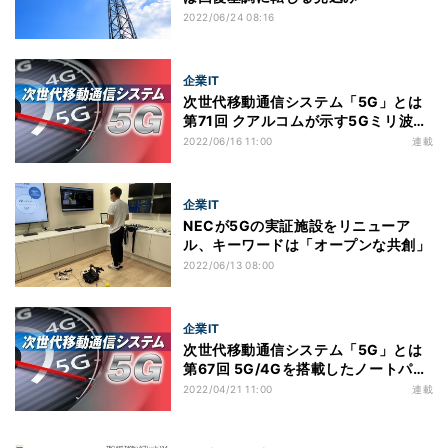
2022/06/24 08:16
企業IT
次世代移動通信システム「5G」とは
第71回 クアルコムが示す5Gミリ波の
メリット、今後ミリ波を取り巻く環境
2022/06/16 11:00
連載
は大幅に変化
企業IT
NECが5Gの実証施設をリニューア
ル、キーワードは「オープンな共創」
2022/06/13 08:00
企業IT
次世代移動通信システム「5G」とは
第67回 5G/4Gを搭載したノートパソ
コンが急拡大、ビジネスでの利用を広
2022/04/21 11:00
連載
げる取り組みは