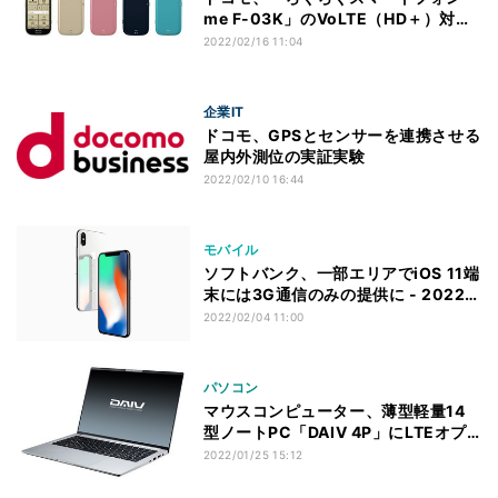
me F-03K」のVoLTE（HD＋）対応
について告知
2022/02/16 11:04
企業IT
ドコモ、GPSとセンサーを連携させる
屋内外測位の実証実験
2022/02/10 16:44
モバイル
ソフトバンク、一部エリアでiOS 11端
末には3G通信のみの提供に - 2022年
4月以降
2022/02/04 11:00
パソコン
マウスコンピューター、薄型軽量14
型ノートPC「DAIV 4P」にLTEオプ
ションを追加
2022/01/25 15:12