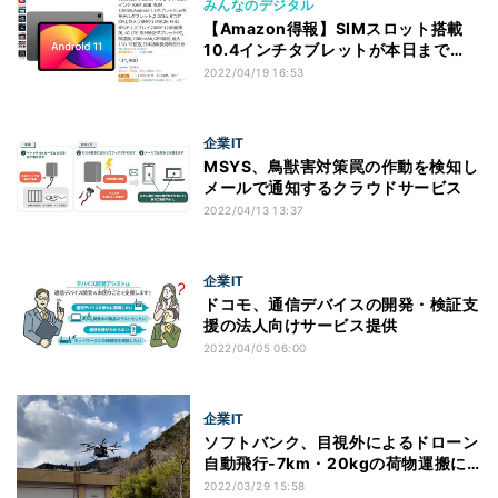
みんなのデジタル
【Amazon得報】SIMスロット搭載
10.4インチタブレットが本日まで
22％オフクーポンにより27,100円！
2022/04/19 16:53
企業IT
MSYS、鳥獣害対策罠の作動を検知し
メールで通知するクラウドサービス
2022/04/13 13:37
企業IT
ドコモ、通信デバイスの開発・検証支
援の法人向けサービス提供
2022/04/05 06:00
企業IT
ソフトバンク、目視外によるドローン
自動飛行‐7km・20kgの荷物運搬に
成功
2022/03/29 15:58