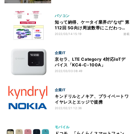
パソコン
知って納得、ケータイ業界の"なぜ" 第
112回 5G向け周波数帯にこだわって
きたNTTドコモが4G周波数帯の転用
2022/03/14 15:19
連載
を始めた理由
企業IT
京セラ、LTE Category 4対応IoTデ
バイス「KC4-C-100A」
2022/03/03 08:49
企業IT
キンドリルとノキア、プライベートワ
イヤレスとエッジで提携
2022/02/21 12:36
モバイル
ドコモ、「らくらくスマートフォン