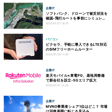
企業IT
ソフトバンク、ドローンで被災状況を
確認‐飛行ルートを事前にシミュレー
ション
2022/07/27 18:15
パソコン
ピクセラ、手軽に導入できるLTE対応
のSIMフリーホームルーター
2022/07/26 11:00
企業IT
楽天モバイル×東電PG、基地局整備
で新会社を設立‐5Gエリア拡大
2022/07/01 15:25
企業IT
MVNO事業者シェア1位はどこ？ 市場
は回復基調に転じる見込み