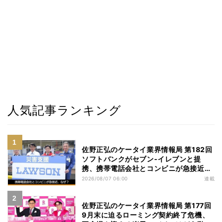
人気記事ランキング
佐野正弘のケータイ業界情報局 第182回
ソフトバンクがセブン-イレブンと提
携、携帯電話会社とコンビニが急接近す
る理由は
2026/08/07 06:00
連載
佐野正弘のケータイ業界情報局 第177回
9月末に迫るローミング契約終了危機、