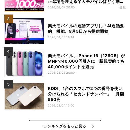
正念場を迎える楽天モバイルはどう動
く？
2026/06/07 20:00
連載
楽天モバイルの通話アプリに「AI通話要
約」機能、8月5日から提供開始
2026/08/05 18:14
楽天モバイル、iPhone 16（128GB）が
MNPで40,000円引きに 新規契約でも
40,000ポイントを還元
2026/08/03 20:00
KDDI、1台のスマホで2つの番号を使い
分けられる「セカンドナンバー」 月額
550円
2026/08/04 15:00
ランキングをもっと見る