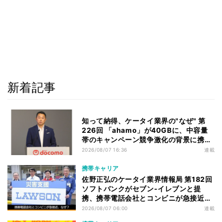
新着記事
知って納得、ケータイ業界の"なぜ" 第
226回 「ahamo」が40GBに、中容量
帯のキャンペーン競争激化の背景に携帯
各社の“迷い”あり
2026/08/07 16:36
連載
携帯キャリア
佐野正弘のケータイ業界情報局 第182回
ソフトバンクがセブン-イレブンと提
携、携帯電話会社とコンビニが急接近す
る理由は
2026/08/07 06:00
連載