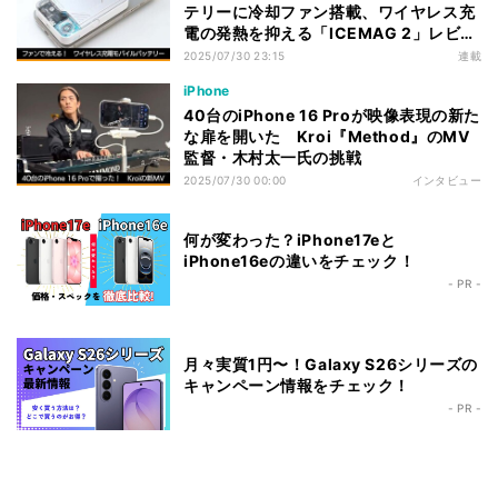
テリーに冷却ファン搭載、ワイヤレス充
電の発熱を抑える「ICEMAG 2」レビュ
ー
2025/07/30 23:15
連載
iPhone
40台のiPhone 16 Proが映像表現の新た
な扉を開いた Kroi『Method』のMV
監督・木村太一氏の挑戦
2025/07/30 00:00
インタビュー
何が変わった？iPhone17eと
iPhone16eの違いをチェック！
- PR -
月々実質1円〜！Galaxy S26シリーズの
キャンペーン情報をチェック！
- PR -