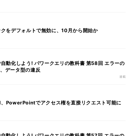
リンクをデフォルトで無効に、10月から開始か
で自動化しよう! パワークエリの教科書 第58回 エラーの
更、データ型の違反
連載
cel、PowerPointでアクセス権を直接リクエスト可能に
で自動化しよう! パワークエリの教科書 第57回 エラーの