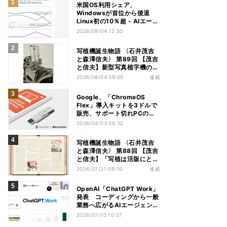
米国OS利用シェア、
Windowsが首位から後退
Linux初の10％超 - AIエージ
ェントが影響か
2026/08/04 12:50
写植機誕生物語 〈石井茂吉
と森澤信夫〉 第89回 【茂吉
と信夫】新型写真植字機の構
想
2026/08/04 09:00
連載
Google、「ChromeOS
Flex」導入キットを3ドルで
販売、サポート切れPCの再
活用に
2026/04/03 06:32
写植機誕生物語 〈石井茂吉
と森澤信夫〉 第88回 【茂吉
と信夫】「写植は活版にとっ
てかわるか」
2026/07/21 09:00
連載
OpenAI「ChatGPT Work」
発表 コーディングから一般
業務へ広がるAIエージェント
競争
2026/07/10 10:07