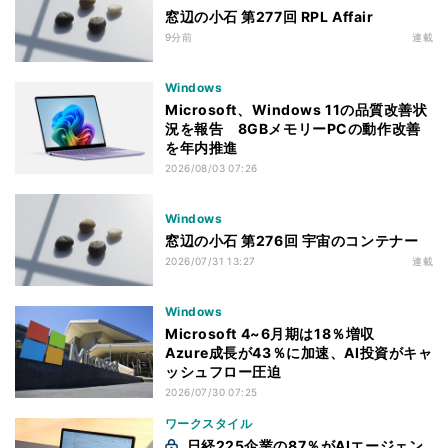
窓辺の小石 第277回 RPL Affair
9分前
連載
Windows
Microsoft、Windows 11の品質改善状
況を報告 8GBメモリーPCの動作改善
を年内推進
2026/08/03 07:26
Windows
窓辺の小石 第276回 宇宙のコンテナー
2026/07/31 13:27
連載
Windows
Microsoft 4~6月期は18％増収
Azure成長が43％に加速、AI投資がキャ
ッシュフロー圧迫
2026/07/30 07:25
ワークスタイル
日経225企業の87％がAIエージェン