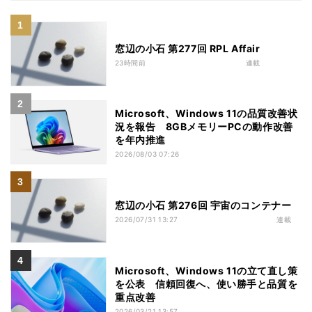
窓辺の小石 第277回 RPL Affair
23時間前
連載
Microsoft、Windows 11の品質改善状
況を報告 8GBメモリーPCの動作改善
を年内推進
2026/08/03 07:26
窓辺の小石 第276回 宇宙のコンテナー
2026/07/31 13:27
連載
Microsoft、Windows 11の立て直し策
を公表 信頼回復へ、使い勝手と品質を
重点改善
2026/03/21 13:57