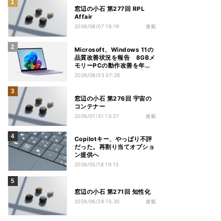
窓辺の小石 第277回 RPL
Affair
2026/08/07 16:19
連載
Microsoft、Windows 11の
品質改善状況を報告 8GBメ
モリーPCの動作改善を年内
推進
2026/08/03 07:26
窓辺の小石 第276回 宇宙の
コンテナー
2026/07/31 13:27
連載
Copilotキー、やっぱり不評
だった。再割り当てオプショ
ン提供へ
2026/05/18 19:13
窓辺の小石 第271回 知性化
2026/06/26 15:30
連載