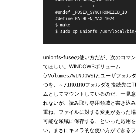
     ↓    ↓    ↓

#undef _POSIX_SYNCHRONIZED_IO  
#define PATHLEN_MAX 1024

$ make

unionfs-fuseの使い方だが、次のコ
てほしい。WINDOWSボリューム
(
/Volumes/WINDOWS
)とユーザフォルダ
つを、
～/IROIRO
フォルダを接続先にT
ムとしてマウントしているのだ。一見意
れないが、読み取り専用領域と書き込み
重ね、ファイルに対する変更があった場
可能な領域に保存する、といった応用を
い。まさにキメラ的な使い方ができるフ