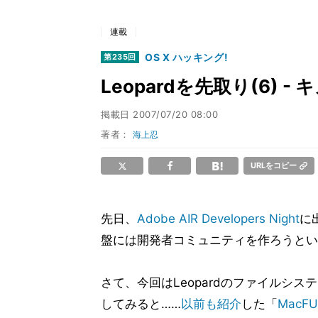
連載
OS X ハッキング!
第235回
Leopardを先取り(6) -
掲載日
2007/07/20 08:00
著者：
海上忍
URLをコピー
先日、
Adobe AIR Developers Night
に
盤には開発者コミュニティを作ろうとい
さて、今回はLeopardのファイルシ
してみると……
以前も紹介
した「
MacFU