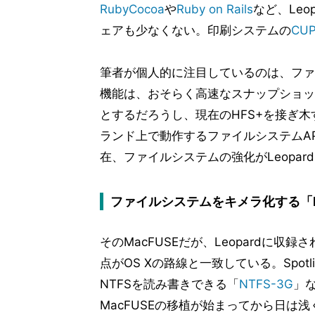
RubyCocoa
や
Ruby on Rails
など、Le
ェアも少なくない。印刷システムの
CU
筆者が個人的に注目しているのは、ファ
機能は、おそらく高速なスナップショッ
とするだろうし、現在のHFS+を接ぎ木
ランド上で動作するファイルシステムAP
在、ファイルシステムの強化がLeopa
ファイルシステムをキメラ化する「M
そのMacFUSEだが、Leopardに
点がOS Xの路線と一致している。Spotl
NTFSを読み書きできる「
NTFS-3G
」
MacFUSEの移植が始まってから日は