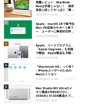
実機レビュー、MacBook
Neoは伊達じゃない！ 発売
直前に試してやっぱり「満
足」
2026/03/10 22:00
レビュー
Apple、macOS 28で暗号化
Mac OS拡張のサポート終了
へ ユーザーに事前対応呼び
かけ
2026/07/09 08:44
Apple、リースプログラム
「Apple Upgrade」を米国
で開始 Apple製品を月額で
利用
2026/07/29 06:58
「Macintosh HD」って何？
- iPhoneユーザーのための
Macのトリセツ
2026/04/25 22:00
ハウツー
Mac Studio M3 Ultraのメ
モリ構成が96GBだけに。
256GBと512GB構成オプシ
ョンが消失
2026/05/07 16:07