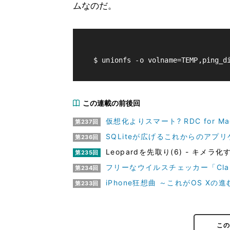
ムなのだ。
この連載の前後回
仮想化よりスマート? RDC for 
第237回
SQLiteが広げるこれからのアプ
第236回
Leopardを先取り(6) - キメラ化
第235回
フリーなウイルスチェッカー「Cla
第234回
iPhone狂想曲 ～これがOS Xの進
第233回
こ