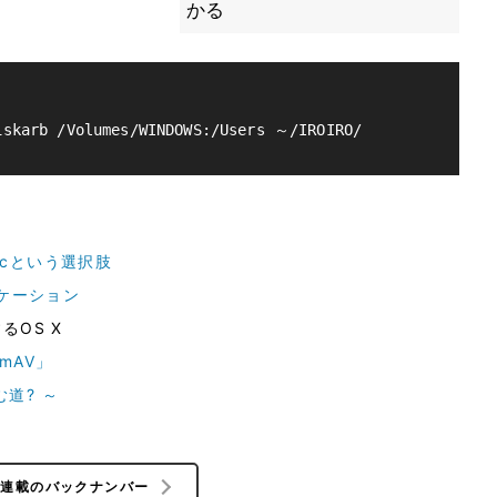
かる
Macという選択肢
リケーション
するOS X
mAV」
む道? ～
の連載のバックナンバー