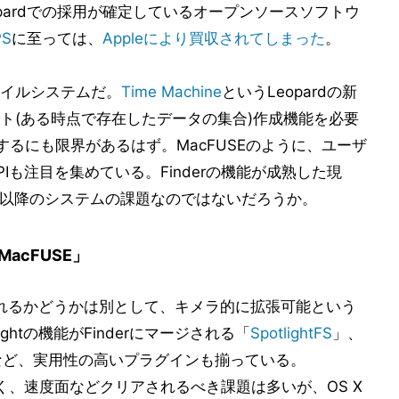
opardでの採用が確定しているオープンソースソフトウ
PS
に至っては、
Appleにより買収されてしまった
。
イルシステムだ。
Time Machine
というLeopardの新
ト(ある時点で存在したデータの集合)作成機能を必要
するにも限界があるはず。MacFUSEのように、ユーザ
Iも注目を集めている。Finderの機能が成熟した現
rd以降のシステムの課題なのではないだろうか。
acFUSE」
収録されるかどうかは別として、キメラ的に拡張可能という
ightの機能がFinderにマージされる「
SpotlightFS
」、
など、実用性の高いプラグインも揃っている。
浅く、速度面などクリアされるべき課題は多いが、OS X