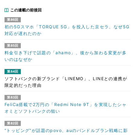
この連載の前後回
第86回
初の5Gスマホ「TORQUE 5G」を投入した京セラ、なぜ5G
対応が遅れたのか
第85回
料金引き下げで話題の「ahamo」、後から加わる変更が多
いのはなぜか
第84回
ソフトバンクの新ブランド「LINEMO」、LINEとの連携が
限定的だった理由
第83回
FeliCa搭載で2万円の「Redmi Note 9T」を実現したシャ
オミとソフトバンクの狙い
第82回
“トッピング”が話題のpovo、auのバンドルプラン戦略に影