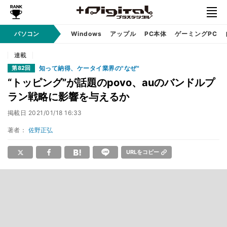
パソコン
Windows
アップル
PC本体
ゲーミングPC
連載
知って納得、ケータイ業界の"なぜ"
第82回
“トッピング”が話題のpovo、auのバンドルプ
ラン戦略に影響を与えるか
掲載日
2021/01/18 16:33
著者：
佐野正弘
URLをコピー