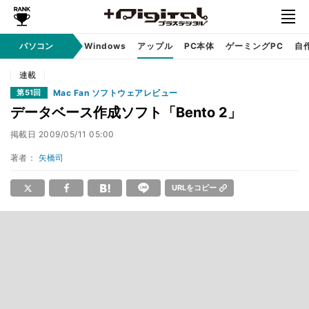
パソコン
Windows
アップル
PC本体
ゲーミングPC
自
連載
Mac Fan ソフトウェアレビュー
第51回
データベース作成ソフト「Bento 2」
掲載日
2009/05/11 05:00
著者：
矢橋司
URLをコピー