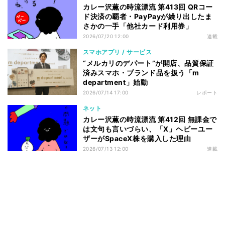
カレー沢薫の時流漂流 第413回 QRコー
ド決済の覇者・PayPayが繰り出したま
さかの一手「他社カード利用券」
2026/07/20 12:00
連載
スマホアプリ / サービス
“メルカリのデパート”が開店、品質保証
済みスマホ・ブランド品を扱う「m
department」始動
2026/07/14 17:00
レポート
ネット
カレー沢薫の時流漂流 第412回 無課金で
は文句も言いづらい、「X」ヘビーユー
ザーがSpaceX株を購入した理由
2026/07/13 12:00
連載