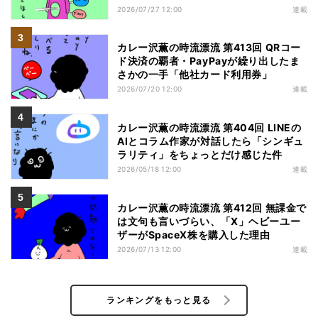
2026/07/27 12:00
連載
カレー沢薫の時流漂流 第413回 QRコー
ド決済の覇者・PayPayが繰り出したま
さかの一手「他社カード利用券」
2026/07/20 12:00
連載
カレー沢薫の時流漂流 第404回 LINEの
AIとコラム作家が対話したら「シンギュ
ラリティ」をちょっとだけ感じた件
2026/05/18 12:00
連載
カレー沢薫の時流漂流 第412回 無課金で
は文句も言いづらい、「X」ヘビーユー
ザーがSpaceX株を購入した理由
2026/07/13 12:00
連載
ランキングをもっと見る