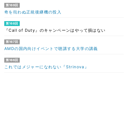
第169回
奇を衒わぬ正統後継機の投入
第168回
『Call of Duty』のキャンペーンはやって損はない
第167回
AMDの国内向けイベントで聴講する大学の講義
第166回
これではメジャーになれない『Strinova』