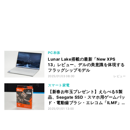
PC本体
Lunar Lake搭載の最新「New XPS
13」レビュー、デルの美意識を体現する
フラッグシップモデル
2025/01/03 08:00
レビュー
スマート家電
【新春お年玉プレゼント】えらべる5製
品、Seagate SSD・スマホ用ゲームパッ
ド・電動歯ブラシ・エレコム「ILMF」
雑貨など計7名様に
2025/01/01 13:00