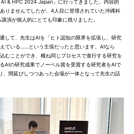
 AI & HPC 2024 Japan」に行ってきました。内容的
ありませんでしたが、4人目に登壇されていた沖縄科
よる講演が個人的にとても印象に残りました。
を通して、先生はAIを「ヒト認知の限界を拡張し、研究
えている……という主張だったと思います。AIなら
込むことができ、概ね同じプロセスで進行する研究を
るAIの研究成果でノーベル賞を受賞する研究者をAIで
り、間延びしつつあった会場が一体となって先生の話