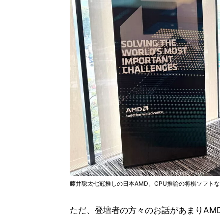
藤井聡太七冠推しの日本AMD。CPU推論の将棋ソフト
ただ、登壇者の方々のお話があまりAM