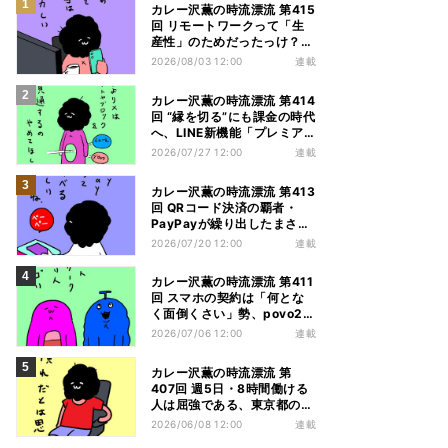
カレー沢薫の時流漂流 第415
回 リモートワークって「生
産性」のためだったっけ？
GMOの在宅勤務廃止で考え
2026/08/03 12:00
連載
る
カレー沢薫の時流漂流 第414
回 “縁を切る”にも課金の時代
へ、LINE新機能「プレミア
ムブロック」が好評
2026/07/27 12:00
連載
カレー沢薫の時流漂流 第413
回 QRコード決済の覇者・
PayPayが繰り出したまさか
の一手「他社カード利用券」
2026/07/20 12:00
連載
カレー沢薫の時流漂流 第411
回 スマホの契約は「何とな
く面倒くさい」勢、povo2.0
と楽天モバイルのすったもん
2026/07/06 12:00
連載
だを眺める
カレー沢薫の時流漂流 第
407回 週5日・8時間働ける
人は屈強である、東京都のハ
ーフパンツ解禁から考える
2026/06/08 12:00
連載