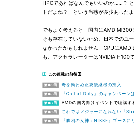
HPCであればなんでもいいのか……？ 
トだよね？」という当惑が多少あったよ
でもよく考えると、国内にAMD MI3
そも存在していないため、日本でのユー
なかったかもしれません。CPUにAMD E
も、アクセラレーターはNVIDIA H10
この連載の前後回
奇を衒わぬ正統後継機の投入
第169回
『Call of Duty』のキャンペ
第168回
AMDの国内向けイベントで聴講す
第167回
これではメジャーになれない『Stri
第166回
『勝利の女神：NIKKE』ブースに
第165回