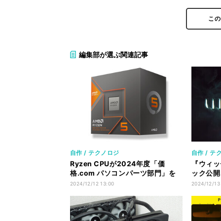
こ
編集部が選ぶ関連記事
自作 / テクノロジ
自作 / テ
Ryzen CPUが2024年度「価
『ウィッ
格.com パソコンパーツ部門」を
ック公開、
総なめ、大賞はRDNA 3統合の
GPU”
2024/12/12 13:00
2024/12/13
「Ryzen 5 8600G」