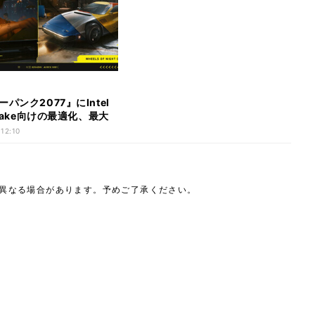
パンク2077』にIntel
 Lake向けの最適化、最大
性能向上？
 12:10
は異なる場合があります。予めご了承ください。