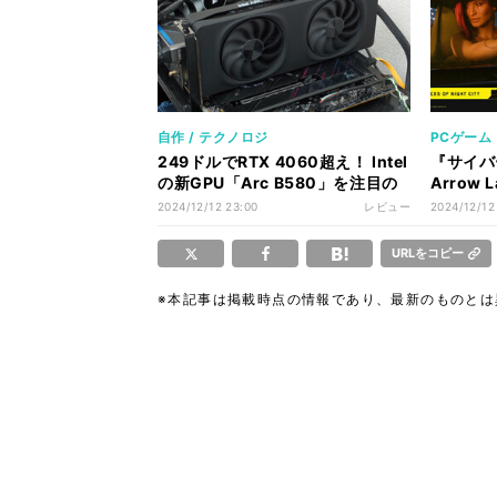
自作 / テクノロジ
PCゲーム
249ドルでRTX 4060超え！ Intel
『サイバー
の新GPU「Arc B580」を注目の
Arrow
フレーム生成も含めてテストする
33%も
2024/12/12 23:00
レビュー
2024/12/12
URLをコピー
※本記事は掲載時点の情報であり、最新のものと