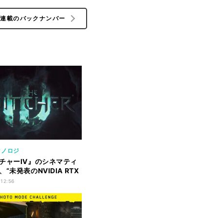
の連載のバックナンバー
クノロジ
チャーIV』のシネマティ
“未発表のNVIDIA RTX
でレンダリング
 12:56