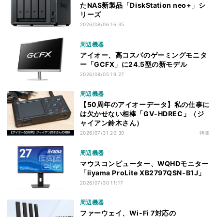
たNAS新製品「DiskStation neo+」シ
リーズ
2026/08/06 16:35
周辺機器
アイオー、高コスパのゲーミングモニタ
ー「GCFX」に24.5型の新モデル
2026/08/05 19:27
周辺機器
【50周年のアイオーデータ】私の仕事に
は欠かせない相棒「GV-HDREC」（ジ
ャイアン鈴木さん）
2026/07/31 20:30
特集
周辺機器
マウスコンピューター、WQHDモニター
「iiyama ProLite XB2797QSN-B1J」
2026/07/30 11:17
周辺機器
ファーウェイ、Wi-Fi 7対応の