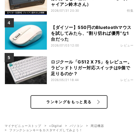
ャイアン鈴木さん）
2026/07/31 20:30
特集
【ダイソー】550円のBluetoothマウス
を試してみたら、“割り切れば優秀”な1
台だった
2026/07/03 12:00
レビュー
ロジクール「G512 X 75」をレビュー。
ラピッドトリガー対応スイッチは9個で
足りるのか？
2026/05/21 18:44
レビュー
ランキングをもっと見る
マイナビニューストップ
+Digital
パソコン
周辺機器
ファンクションキーをカスタマイズしてみよう！