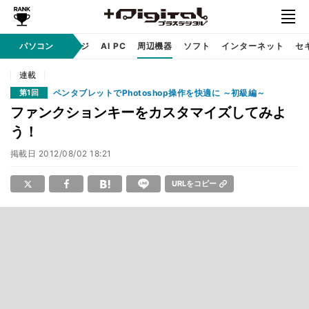
C
自作 / テクノロジ
パソコン
AI PC
周辺機器
ソフト
インターネット
セ
連載
ペンタブレットでPhotoshop操作を快適に ～初級編～
第1回
ファンクションキーをカスタマイズしてみよ
う！
掲載日
2012/08/02 18:21
URLをコピー