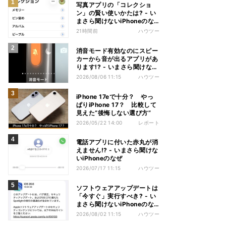
写真アプリの「コレクショ
ン」の賢い使いかたは? - い
まさら聞けないiPhoneのな
ぜ
21時間前
ハウツー
消音モード有効なのにスピー
カーから音が出るアプリがあ
ります!? - いまさら聞けない
iPhoneのなぜ
2026/08/06 11:15
ハウツー
iPhone 17eで十分？ やっ
ぱりiPhone 17？ 比較して
見えた“後悔しない選び方”
2026/05/22 14:00
レポート
電話アプリに付いた赤丸が消
えません!? - いまさら聞けな
いiPhoneのなぜ
2026/07/17 11:15
ハウツー
ソフトウェアアップデートは
「今すぐ」実行すべき? - い
まさら聞けないiPhoneのな
ぜ
2026/08/02 11:15
ハウツー