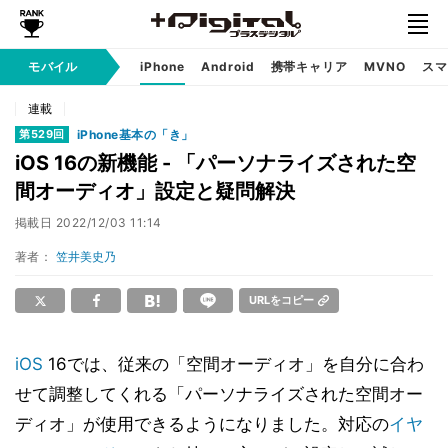
モバイル
iPhone
Android
携帯キャリア
MVNO
スマ
連載
iPhone基本の「き」
第529回
iOS 16の新機能 - 「パーソナライズされた空
間オーディオ」設定と疑問解決
掲載日
2022/12/03 11:14
著者：
笠井美史乃
URLをコピー
iOS
16では、従来の「空間オーディオ」を自分に合わ
せて調整してくれる「パーソナライズされた空間オー
ディオ」が使用できるようになりました。対応の
イヤ