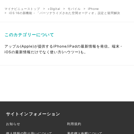
マイナビニューストップ
+Digital
モバイル
iPhone
iOS 16の新機能 - 「パーソナライズされた空間オーディオ」設定と疑問解決
このカテゴリーについて
アップル(Apple)が提供するiPhone/iPadの最新情報を発信。端末・
iOSの最新情報だけでなく使い方(ハウツー)も。
サイトインフォメーション
お知らせ
利用規約
個人情報の取り扱いについて
著作権と転載について