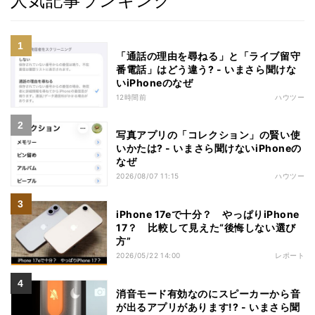
人気記事ランキング
「通話の理由を尋ねる」と「ライブ留守
番電話」はどう違う? - いまさら聞けな
いiPhoneのなぜ
12時間前
ハウツー
写真アプリの「コレクション」の賢い使
いかたは? - いまさら聞けないiPhoneの
なぜ
2026/08/07 11:15
ハウツー
iPhone 17eで十分？ やっぱりiPhone
17？ 比較して見えた“後悔しない選び
方”
2026/05/22 14:00
レポート
消音モード有効なのにスピーカーから音
が出るアプリがあります!? - いまさら聞