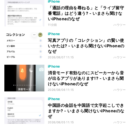
iPhone
「通話の理由を尋ねる」と「ライブ留守
番電話」はどう違う? - いまさら聞けな
いiPhoneのなぜ
11分前
ハウツー
iPhone
写真アプリの「コレクション」の賢い使
いかたは? - いまさら聞けないiPhoneの
なぜ
2026/08/07 11:15
ハウツー
iPhone
消音モード有効なのにスピーカーから音
が出るアプリがあります!? - いまさら聞
けないiPhoneのなぜ
2026/08/06 11:15
ハウツー
iPhone
中国語の会話を中国語で文字起こしでき
ますか? - いまさら聞けないiPhoneのな
ぜ
2026/08/05 11:15
ハウツー