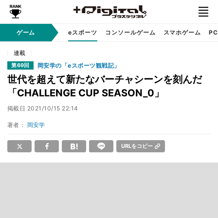
ゲーム
eスポーツ
コンソールゲーム
スマホゲーム
P
連載
岡安学の「eスポーツ観戦記」
第69回
世代を超えて新たなバーチャシーンを刻んだ
「CHALLENGE CUP SEASON_0」
掲載日
2021/10/15 22:14
著者：
岡安学
URLをコピー