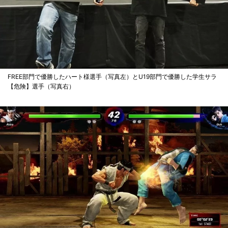
FREE部門で優勝したハート様選手（写真左）とU19部門で優勝した学生サラ
【危険】選手（写真右）