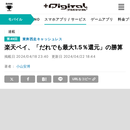
携帯キャリア
モバイル
MVNO
スマホアプリ / サービス
ゲームアプリ
料金プ
連載
東奔西走キャッシュレス
第49回
楽天ペイ、「だれでも最大1.5％還元」の勝算
掲載日
2024/04/18 23:40
更新日
2024/04/22 18:44
著者：
小山安博
URLをコピー