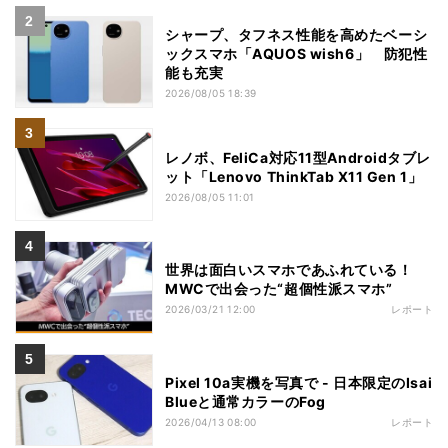
シャープ、タフネス性能を高めたベーシ
ックスマホ「AQUOS wish6」 防犯性
能も充実
2026/08/05 18:39
レノボ、FeliCa対応11型Androidタブレ
ット「Lenovo ThinkTab X11 Gen 1」
2026/08/05 11:01
世界は面白いスマホであふれている！
MWCで出会った“超個性派スマホ”
2026/03/21 12:00
レポート
Pixel 10a実機を写真で - 日本限定のIsai
Blueと通常カラーのFog
2026/04/13 08:00
レポート