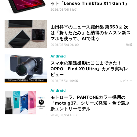
ット「Lenovo ThinkTab X11 Gen 1」
2026/08/05 11:01
山田祥平のニュース羅針盤 第553回 次
は「折りたたみ」と納得のサムスン新ス
マホを使って、AIで迷う
2026/08/04 06:00
連載
Android
スマホの望遠撮影はここまできた！
OPPO「Find X9 Ultra」カメラ実写レ
ビュー
2026/07/31 19:05
レビュー
Android
モトローラ、PANTONEカラー採用の
「moto g37」シリーズ発売 - 色で選ぶ
新エントリーモデル
2026/07/24 16:00