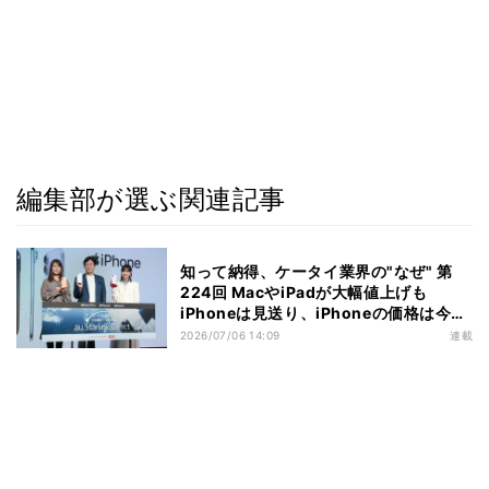
編集部が選ぶ関連記事
知って納得、ケータイ業界の"なぜ" 第
224回 MacやiPadが大幅値上げも
iPhoneは見送り、iPhoneの価格は今後
どうなるのか
2026/07/06 14:09
連載