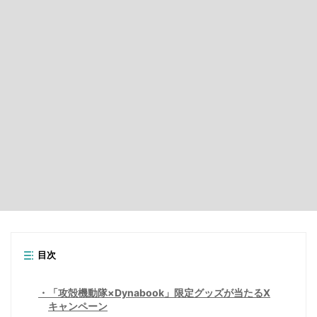
目次
「攻殻機動隊×Dynabook」限定グッズが当たるX
キャンペーン