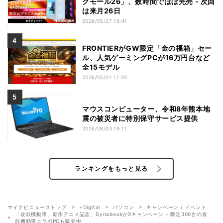
クモール26」、数時間でほぼ完売 - 次回
は来月26日
2026/05/27 16:41
FRONTIERがGW限定「金の福箱」セー
ル、人気ゲーミングPCが16万円台など
全15モデル
2026/05/01 17:20
マウスコンピューター、令和8年熊本地
震の被災者に特別保守サービス提供
2026/08/03 19:11
ランキングをもっと見る
マイナビニューストップ
+Digital
パソコン
キャンペーン / イベント
「攻殻機動隊」新作アニメ記念、DynabookがXキャンペーン - 限定300台の攻
殻機動隊コラボPCも販売中