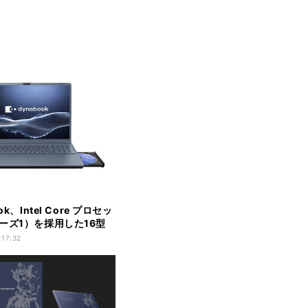
ok、Intel Core プロセッ
ーズ1）を採用した16型
C
 17:32