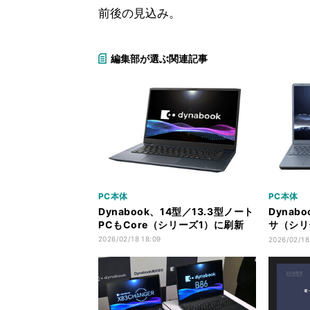
前後の見込み。
編集部が選ぶ関連記事
PC本体
PC本体
Dynabook、14型／13.3型ノート
Dynabo
PCもCore（シリーズ1）に刷新
サ（シリ
ノートP
2026/02/18 18:09
2026/02/18