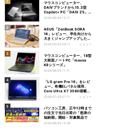
マウスコンピューター、
DAIVブランドから15.3型
Copilot+ PC「DAIV Z5」
発売
2026/08/06 15:11
ASUS「ZenBook SORA
16」レビュー、学生向けから
大きくジャンプアップした
Snapdragon X2 Elite
2026/05/04 09:11
レビュー
ExtremeノートPC
マウスコンピューター、18型
大画面ノートPC「mouse
K8シリーズ」
2026/08/05 11:11
「LG gram Pro 16」をレビ
ュー。有機ELパネル採用、
Core Ultra X7 358H搭載の
高性能モデルを試す
2026/07/29 07:11
レビュー
パソコン工房、正午12時まで
の注文で当日出荷の「怒涛の
短納期」開始 - 対象製品で
2026/08/05 15:39