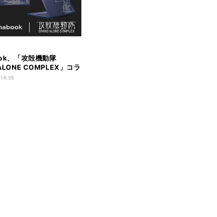
ook、「攻殻機動隊
 ALONE COMPLEX」コラ
型ノートPC
 16:05