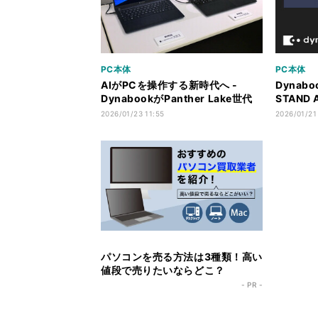
PC本体
PC本体
AIがPCを操作する新時代へ -
Dynab
DynabookがPanther Lake世代
STAND
の法人向けCopilot+ PC
ボの14
2026/01/23 11:55
2026/01/21
パソコンを売る方法は3種類！高い
値段で売りたいならどこ？
- PR -