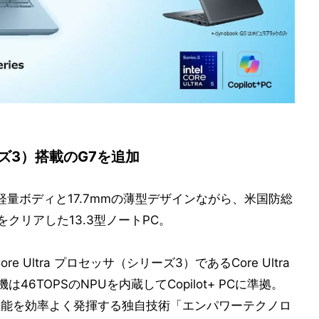
リーズ3）搭載のG7を追加
9gの軽量ボディと17.7mmの薄型デザインながら、米国防総
クリアした13.3型ノートPC。
re Ultra プロセッサ（シリーズ3）であるCore Ultra
46TOPSのNPUを内蔵してCopilot+ PCに準拠。
の性能を効率よく発揮する独自技術「エンパワーテクノロ