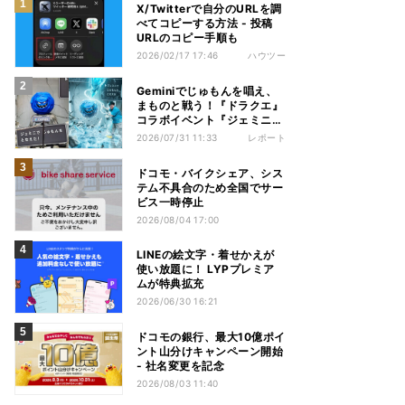
X/Twitterで自分のURLを調
べてコピーする方法 - 投稿
URLのコピー手順も
2026/02/17 17:46
ハウツー
Geminiでじゅもんを唱え、
まものと戦う！『ドラクエ』
コラボイベント『ジェミニク
エスト』を体験してきた
2026/07/31 11:33
レポート
ドコモ・バイクシェア、シス
テム不具合のため全国でサー
ビス一時停止
2026/08/04 17:00
LINEの絵文字・着せかえが
使い放題に！ LYPプレミア
ムが特典拡充
2026/06/30 16:21
ドコモの銀行、最大10億ポイ
ント山分けキャンペーン開始
- 社名変更を記念
2026/08/03 11:40