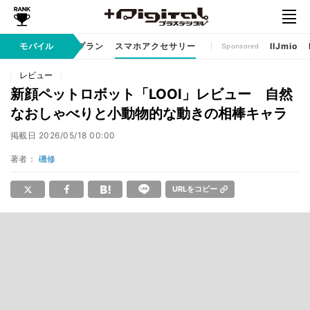
ゲームアプリ
モバイル
料金プラン
スマホアクセサリー
IIJmio
Sponsored
レビュー
新顔ペットロボット「LOOI」レビュー 自然
なおしゃべりと小動物的な動きの相棒キャラ
掲載日
2026/05/18 00:00
著者：
磯修
URLをコピー