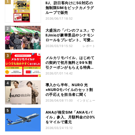
IIJ、訪日客向けに5G対応の
無制限SIMをビックカメラグ
ループで販売
2026/06/17 18:52
大盛況の「パンのフェス」で
IIJmioが豪華景品やシナモン
ロールをプレゼント、可愛い
嘘のカワウソも駆けつける
2026/03/19 15:52
レポート
メルカリモバイル、はじめて
の契約で初月無料と99％割
引クーポンがもらえる特典開
始
2026/07/01 14:42
導入から半年、NURO 光
×NUROモバイルのセット割
の手応えを担当者に聞く
2026/04/08 11:00
インタビュー
ANAが格安SIM「ANAモバ
イル」参入、月額料金の20%
をマイルで還元
2026/03/24 15:12