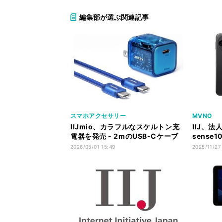
編集部が選ぶ関連記事
スマホアクセサリー
MVNO
IIJmio、カラフルなスケルトン充
IIJ、法
電器を発売 - 2mのUSB-Cケーブ
sense
ル同梱
売開始
2026/05/01 15:49
2025/11/27