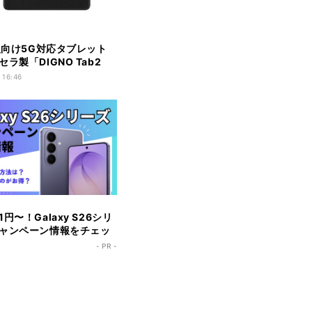
法人向け5G対応タブレット
ラ製「DIGNO Tab2
-T306」発売
 16:46
円〜！Galaxy S26シリ
ャンペーン情報をチェッ
- PR -