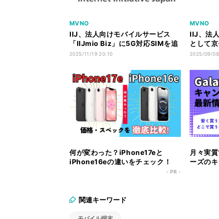
MVNO
MVNO
IIJ、法人向けモバイルサービス
IIJ、
「IIJmio Biz」に5G対応SIMを追
として京セ
加
5G KC
2025/11/19 20:10
2025/09/08
何が変わった？iPhone17eと
月々実質1
iPhone16eの違いをチェック！
ーズのキ
ク！
- PR -
関連キーワード
モバイル端末