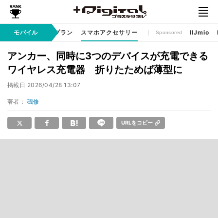
ゲームアプリ
モバイル
料金プラン
スマホアクセサリー
IIJmio
Sponsored
アンカー、同時に3つのデバイスが充電できる
ワイヤレス充電器 折りたためば薄型に
掲載日
2026/04/28 13:07
著者：
磯修
URLをコピー