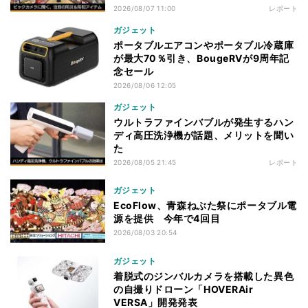
2026/08/07 11:00
レポート
ガジェット
ポータブルエアコンやポータブル冷蔵庫
が最大70％引き、BougeRVが9周年記
念セール
2026/08/06 12:05
ガジェット
ウルトラファインバブルが発生するハン
ディ高圧洗浄機が話題、メリットを聞い
た
2026/08/05 21:45
レポート
ガジェット
EcoFlow、青森ねぶた祭にポータブル電
源を提供 今年で4回目
2026/08/03 20:54
ガジェット
着脱式のジンバルカメラを搭載した異色
の自撮りドローン「HOVERAir
VERSA」開発発表