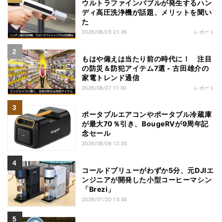
ウルトラファインバブルが発生するハン
ディ高圧洗浄機が話題、メリットを聞い
た
2026/08/05 21:45
レポート
もはや備えは当たり前の時代に！ 注目
の防災＆防犯アイテム7選 - 古田雄介の
家電トレンド通信
2026/08/07 11:00
レポート
ポータブルエアコンやポータブル冷蔵庫
が最大70％引き、BougeRVが9周年記
念セール
2026/08/06 12:05
コールドブリューがわずか5分、元DJIエ
ンジニアが開発した小型コーヒーマシン
「Brezi」
2026/07/30 13:45