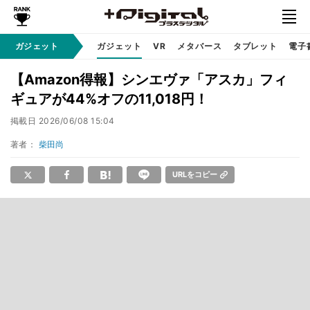
ガジェット
ガジェット
VR
メタバース
タブレット
電子
【Amazon得報】シンエヴァ「アスカ」フィ
ギュアが44%オフの11,018円！
掲載日
2026/06/08 15:04
著者：
柴田尚
URLをコピー