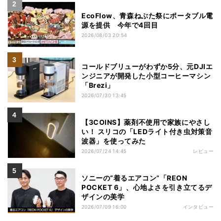
EcoFlow、青森ねぶた祭にポータブル電
源を提供 今年で4回目
2026/08/03 20:54
コールドブリューがわずか5分、元DJIエ
ンジニアが開発した小型コーヒーマシン
「Brezi」
2026/07/30 13:45
【3COINS】薬剤不使用で家族にやさし
い！ スリコの「LEDライト付き虫対策音
波器」を使ってみた
2026/07/24 14:45
レビュー
ソニーの“着るエアコン”「REON
POCKET 6」、心地よさを引き立てるデ
ザインの美学
2026/07/09 16:00
インタビュー