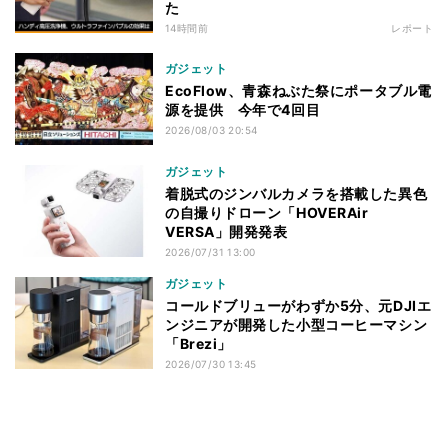
た
14時間前
レポート
ガジェット
EcoFlow、青森ねぶた祭にポータブル電
源を提供 今年で4回目
2026/08/03 20:54
ガジェット
着脱式のジンバルカメラを搭載した異色
の自撮りドローン「HOVERAir
VERSA」開発発表
2026/07/31 13:00
ガジェット
コールドブリューがわずか5分、元DJIエ
ンジニアが開発した小型コーヒーマシン
「Brezi」
2026/07/30 13:45