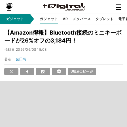
ガジェット
ガジェット
VR
メタバース
タブレット
電子
【Amazon得報】Bluetooth接続のミニキーボ
ードが26%オフの3,184円！
掲載日
2026/06/08 15:03
著者：
柴田尚
URLをコピー