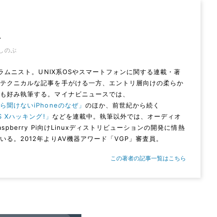
忍
しのぶ
Vコラムニスト。UNIX系OSやスマートフォンに関する連載・著
。テクニカルな記事を手がける一方、エントリ層向けの柔らか
ムも好み執筆する。マイナビニュースでは、
ら聞けないiPhoneのなぜ」
のほか、前世紀から続く
S Xハッキング!」
などを連載中。執筆以外では、オーディオ
aspberry Pi向けLinuxディストリビューションの開発に情熱
いる。2012年よりAV機器アワード「VGP」審査員。
この著者の記事一覧はこちら