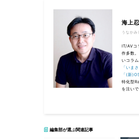
海上
うなかみ
IT/A
作多数
いコラ
「いまさ
「(新)O
特化型R
を注いで
編集部が選ぶ関連記事