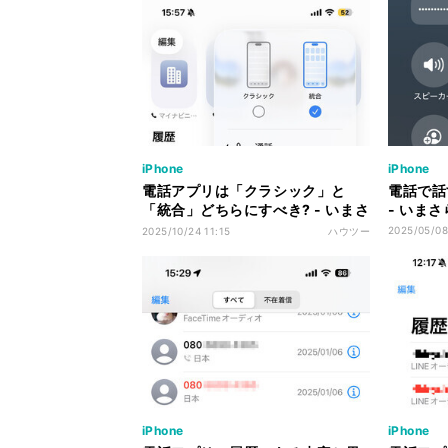
iPhone
iPhone
電話アプリは「クラシック」と
電話で話
「統合」どちらにすべき? - いまさ
- いまさ
ら聞けないiPhoneのなぜ
2025/05/08
2025/10/24 11:15
ハウツー
iPhone
iPhone