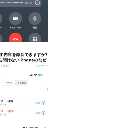
す内容を録音できますか?
ら聞けないiPhoneのなぜ
 11:30
ハウツー