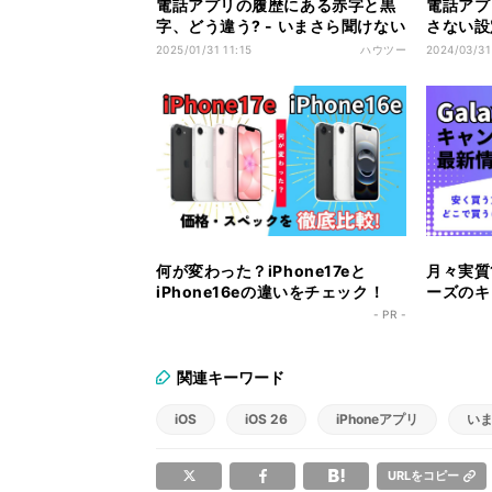
電話アプリの履歴にある赤字と黒
電話アプ
字、どう違う? - いまさら聞けない
さない設
iPhoneのなぜ
ら聞けない
2025/01/31 11:15
ハウツー
2024/03/31
何が変わった？iPhone17eと
月々実質1
iPhone16eの違いをチェック！
ーズのキ
ク！
- PR -
関連キーワード
iOS
iOS 26
iPhoneアプリ
いま
URLをコピー