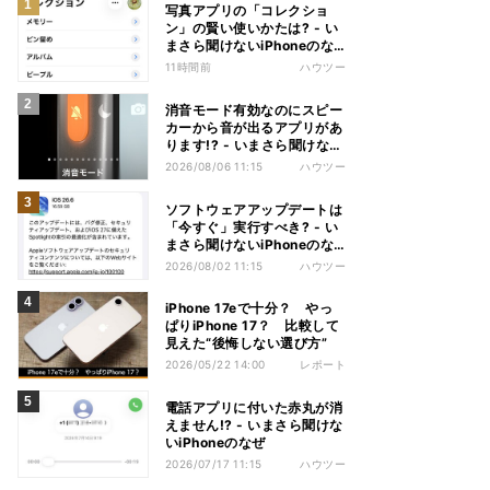
写真アプリの「コレクショ
ン」の賢い使いかたは? - い
まさら聞けないiPhoneのな
ぜ
11時間前
ハウツー
消音モード有効なのにスピー
カーから音が出るアプリがあ
ります!? - いまさら聞けない
iPhoneのなぜ
2026/08/06 11:15
ハウツー
ソフトウェアアップデートは
「今すぐ」実行すべき? - い
まさら聞けないiPhoneのな
ぜ
2026/08/02 11:15
ハウツー
iPhone 17eで十分？ やっ
ぱりiPhone 17？ 比較して
見えた“後悔しない選び方”
2026/05/22 14:00
レポート
電話アプリに付いた赤丸が消
えません!? - いまさら聞けな
いiPhoneのなぜ
2026/07/17 11:15
ハウツー