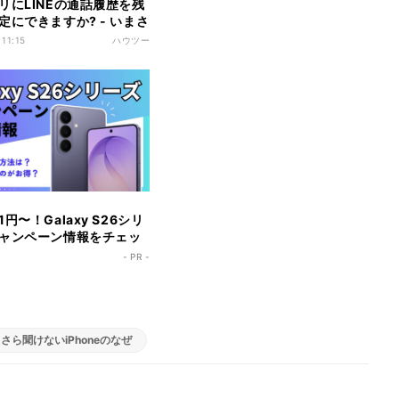
リにLINEの通話履歴を残
定にできますか? - いまさ
iPhoneのなぜ
 11:15
ハウツー
円〜！Galaxy S26シリ
ャンペーン情報をチェッ
- PR -
さら聞けないiPhoneのなぜ