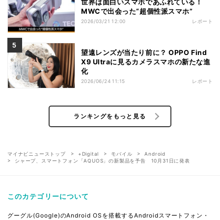
世界は面白いスマホであふれている！
MWCで出会った“超個性派スマホ”
2026/03/21 12:00
レポート
望遠レンズが当たり前に？ OPPO Find
X9 Ultraに見るカメラスマホの新たな進
化
2026/06/24 11:15
レポート
ランキングをもっと見る
マイナビニューストップ
+Digital
モバイル
Android
シャープ、スマートフォン「AQUOS」の新製品を予告 10月31日に発表
このカテゴリーについて
グーグル(Google)のAndroid OSを搭載するAndroidスマートフォン・