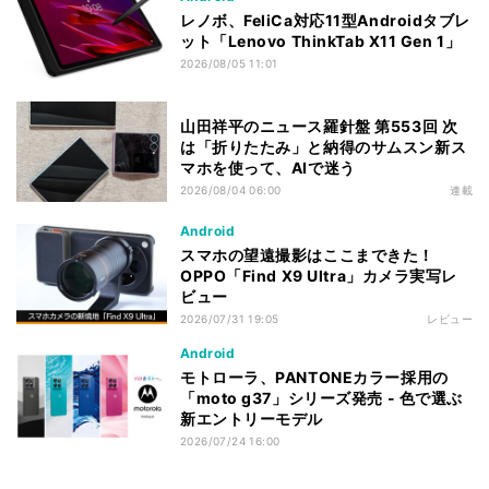
レノボ、FeliCa対応11型Androidタブレ
ット「Lenovo ThinkTab X11 Gen 1」
2026/08/05 11:01
山田祥平のニュース羅針盤 第553回 次
は「折りたたみ」と納得のサムスン新ス
マホを使って、AIで迷う
2026/08/04 06:00
連載
Android
スマホの望遠撮影はここまできた！
OPPO「Find X9 Ultra」カメラ実写レ
ビュー
2026/07/31 19:05
レビュー
Android
モトローラ、PANTONEカラー採用の
「moto g37」シリーズ発売 - 色で選ぶ
新エントリーモデル
2026/07/24 16:00