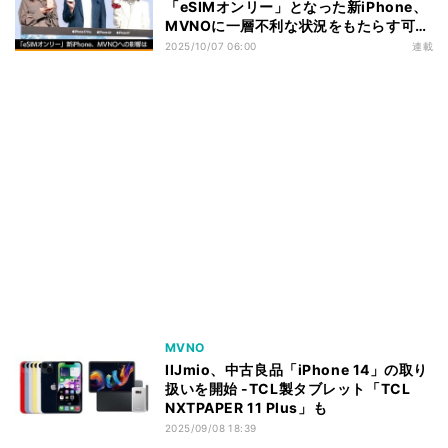
「eSIMオンリー」となった新iPhone、
MVNOに一層不利な状況をもたらす可能
性も
2025/10/07 06:00
連載
MVNO
IIJmio、中古良品「iPhone 14」の取り
扱いを開始 -TCL製タブレット「TCL
NXTPAPER 11 Plus」も
2025/09/08 18:39