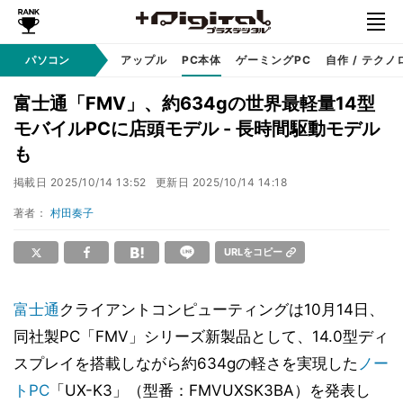
パソコン
Windows
アップル
PC本体
ゲーミングPC
自作 / テクノ
富士通「FMV」、約634gの世界最軽量14型
モバイルPCに店頭モデル - 長時間駆動モデル
も
掲載日
2025/10/14 13:52
更新日
2025/10/14 14:18
著者：
村田奏子
URLをコピー
富士通
クライアントコンピューティングは10月14日、
同社製PC「FMV」シリーズ新製品として、14.0型ディ
スプレイを搭載しながら約634gの軽さを実現した
ノー
トPC
「UX-K3」（型番：FMVUXSK3BA）を発表し