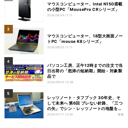
マウスコンピューター、Intel N150搭載
の小型PC「MousePro CRシリーズ」
2026/08/04 11:11
マウスコンピューター、18型大画面ノー
トPC「mouse K8シリーズ」
2026/08/05 11:11
パソコン工房、正午12時までの注文で当
日出荷の「怒涛の短納期」開始 - 対象製
品で
2026/08/05 15:39
レッツノート・タフブック 30年史、そ
して未来へ 第6回 ブレない針路、「三つ
の矢」でシン・レッツノートの地盤を築
く
2026/07/17 12:00
連載