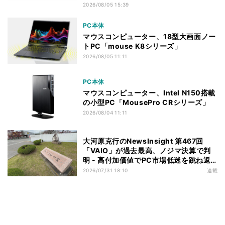
2026/08/05 15:39
PC本体
マウスコンピューター、18型大画面ノー
トPC「mouse K8シリーズ」
2026/08/05 11:11
PC本体
マウスコンピューター、Intel N150搭載
の小型PC「MousePro CRシリーズ」
2026/08/04 11:11
大河原克行のNewsInsight 第467回
「VAIO」が過去最高、ノジマ決算で判
明 - 高付加価値でPC市場低迷を跳ね返
す
2026/07/31 18:10
連載