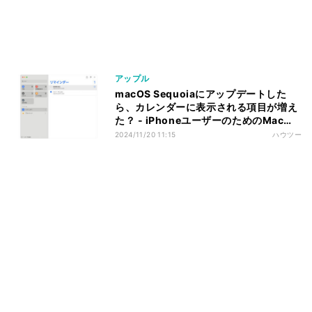
アップル
macOS Sequoiaにアップデートした
ら、カレンダーに表示される項目が増え
た？ - iPhoneユーザーのためのMacの
トリセツ
2024/11/20 11:15
ハウツー