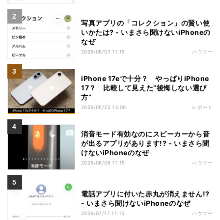
写真アプリの「コレクション」の賢い使
いかたは? - いまさら聞けないiPhoneの
なぜ
2026/08/07 11:15
ハウツー
iPhone 17eで十分？ やっぱりiPhone
17？ 比較して見えた“後悔しない選び
方”
2026/05/22 14:00
レポート
消音モード有効なのにスピーカーから音
が出るアプリがあります!? - いまさら聞
けないiPhoneのなぜ
2026/08/06 11:15
ハウツー
電話アプリに付いた赤丸が消えません!?
- いまさら聞けないiPhoneのなぜ
2026/07/17 11:15
ハウツー