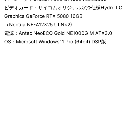
ビデオカード：サイコムオリジナル水冷仕様Hydro LC
Graphics GeForce RTX 5080 16GB
（Noctua NF-A12x25 ULN×2)
電源：Antec NeoECO Gold NE1000G M ATX3.0
OS：Microsoft Windows11 Pro (64bit) DSP版