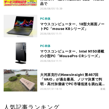
品で
2026/08/05 15:39
PC本体
マウスコンピューター、18型大画面ノー
トPC「mouse K8シリーズ」
2026/08/05 11:11
PC本体
マウスコンピューター、Intel N150搭載
の小型PC「MousePro CRシリーズ」
2026/08/04 11:11
大河原克行のNewsInsight 第467回
「VAIO」が過去最高、ノジマ決算で判
明 - 高付加価値でPC市場低迷を跳ね返
す
2026/07/31 18:10
連載
人気記事ランキング