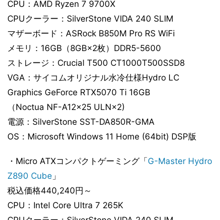
CPU：AMD Ryzen 7 9700X
CPUクーラー：SilverStone VIDA 240 SLIM
マザーボード：ASRock B850M Pro RS WiFi
メモリ：16GB（8GB×2枚）DDR5-5600
ストレージ：Crucial T500 CT1000T500SSD8
VGA：サイコムオリジナル水冷仕様Hydro LC
Graphics GeForce RTX5070 Ti 16GB
（Noctua NF-A12x25 ULN×2)
電源：SilverStone SST-DA850R-GMA
OS：Microsoft Windows 11 Home (64bit) DSP版
・Micro ATXコンパクトゲーミング「
G-Master Hydro
Z890 Cube
」
税込価格440,240円～
CPU：Intel Core Ultra 7 265K
CPUクーラー：SilverStone VIDA 240 SLIM