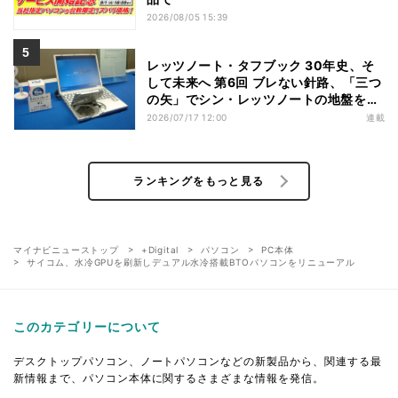
2026/08/05 15:39
レッツノート・タフブック 30年史、そ
して未来へ 第6回 ブレない針路、「三つ
の矢」でシン・レッツノートの地盤を築
く
2026/07/17 12:00
連載
ランキングをもっと見る
マイナビニューストップ
+Digital
パソコン
PC本体
サイコム、水冷GPUを刷新しデュアル水冷搭載BTOパソコンをリニューアル
このカテゴリーについて
デスクトップパソコン、ノートパソコンなどの新製品から、関連する最
新情報まで、パソコン本体に関するさまざまな情報を発信。