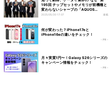
195回 チップセットやメモリが前機種と
変わらないシャープの「AQUOS
R10」、一体なぜなのか
2025/05/30 17:07
連載
何が変わった？iPhone17eと
iPhone16eの違いをチェック！
- PR -
月々実質1円〜！Galaxy S26シリーズの
キャンペーン情報をチェック！
- PR -