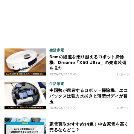
生活家電
6cmの段差を乗り越えるロボット掃除
機、Dreame「X50 Ultra」の先進装備
を見た
2025/03/12 23:45
レポート
生活家電
中国勢が席巻するロボット掃除機、エコ
バックスは強力水拭きと薄型ボディが目
玉
2025/03/17 19:00
レポート
家電買取おすすめ14選！中古家電を高く
売るならどこ？