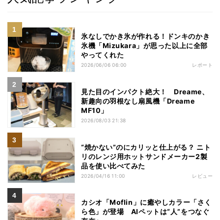
氷なしでかき氷が作れる！ドンキのかき
氷機「Mizukara」が思った以上に全部
やってくれた
2026/06/06 06:00
レポート
見た目のインパクト絶大！ Dreame、
新趣向の羽根なし扇風機「Dreame
MF10」
2026/08/03 21:38
“焼かない”のにカリッと仕上がる？ ニト
リのレンジ用ホットサンドメーカー2製
品を使い比べてみた
2026/04/16 11:00
レビュー
カシオ「Moflin」に癒やしカラー「さく
ら色」が登場 AIペットは“人”をつなぐ