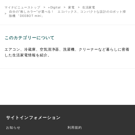
マイナビニューストップ
+Digital
家電
生活家電
自分の“推しカラー”が選べる！ エコバックス、コンパクトな設計のロボット掃
除機 「DEEBOT mini」
このカテゴリーについて
エアコン、冷蔵庫、空気清浄器、洗濯機、クリーナーなど暮らしに密着
した生活家電情報を紹介。
サイトインフォメーション
お知らせ
利用規約