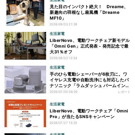
見た目のインパクト絶大！ Dreame、
新趣向の羽根なし扇風機「Dreame
MF10」
2026/08/03 21:38
生活家電
LiberNovo、電動ワークチェア新モデル
「Omni Gen」正式発表 - 発売記念で最
大31％オフ
2026/08/03 12:54
生活家電
手のひら電動シェーバーが6枚刃に。ワ
イヤレス充電や自動洗浄にも対応したパ
ナソニック「ラムダッシュ パームイン
プロ」を体験
2026/07/30 06:00
レポート
生活家電
LiberNovo、電動ワークチェア「Omni
Pro」が当たるSNSキャンペーン
2026/07/27 15:35
生活家電