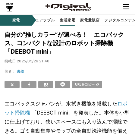
オーディオ
家電
時計 / ウェアラブル
生活家電
家電量販店
デジタルコンテ
自分の“推しカラー”が選べる！ エコバック
ス、コンパクトな設計のロボット掃除機
「DEEBOT mini」
掲載日
2025/05/26 21:40
著者：
磯修
URLをコピー
エコバックスジャパンが、水拭き機能を搭載した
ロボ
ット掃除機
「DEEBOT mini」を発表した。本体を小型
に仕上げており、狭いスペースにも入り込んで掃除で
きる。ゴミ自動集塵やモップの全自動洗浄機能を備え