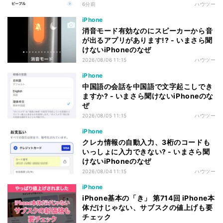
6分前
ハウツー
iPhone
消音モード有効なのにスピーカーから音
が出るアプリがあります!? - いまさら聞
けないiPhoneのなぜ
2026/08/06 11:15
ハウツー
iPhone
中国語の会話を中国語で文字起こしでき
ますか? - いまさら聞けないiPhoneのな
ぜ
2026/08/05 11:15
ハウツー
iPhone
クレカ情報の自動入力、3桁のコードも
いっしょに入力できない? - いまさら聞
けないiPhoneのなぜ
2026/08/04 11:15
ハウツー
iPhone
iPhone基本の「き」 第714回 iPhone本
体だけじゃない、サブスクの値上げも要
チェック