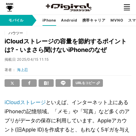
モバイル
iPhone
Android
携帯キャリア
MVNO
スマ
ハウツー
iCloudストレージの容量を節約するポイント
は? - いまさら聞けないiPhoneのなぜ
掲載日
2025/04/15 11:15
著者：
海上忍
URLをコピー
iCloud
ストレージ
といえば、インターネット上にある
iPhoneの記憶領域。「メモ」や「写真」など多くのア
プリがデータの保存に利用しています。Appleアカウ
ント(旧Apple ID)を作成すると、もれなく5ギガを与え