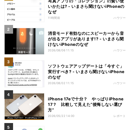
写真アプリの「コレクション」の賢い使
いかたは? - いまさら聞けないiPhoneの
なぜ
11時間前
ハウツー
消音モード有効なのにスピーカーから音
が出るアプリがあります!? - いまさら聞
けないiPhoneのなぜ
2026/08/06 11:15
ハウツー
ソフトウェアアップデートは「今すぐ」
実行すべき? - いまさら聞けないiPhone
のなぜ
2026/08/02 11:15
ハウツー
iPhone 17eで十分？ やっぱりiPhone
17？ 比較して見えた“後悔しない選び
方”
2026/05/22 14:00
レポート