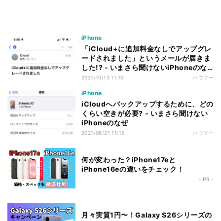
iPhone
「iCloud+に追加料金なしでアップグレ
ードされました」というメールが届きま
した!? - いまさら聞けないiPhoneのな
ぜ
2021/10/13 11:15
ハウツー
iPhone
iCloudへバックアップするために、どの
くらい空きが必要? - いまさら聞けない
iPhoneのなぜ
2021/08/21 11:15
ハウツー
何が変わった？iPhone17eと
iPhone16eの違いをチェック！
- PR -
月々実質1円〜！Galaxy S26シリーズの